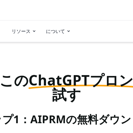
リソース
について
この
ChatGPTプロ
試す
プ1：AIPRMの無料ダウ