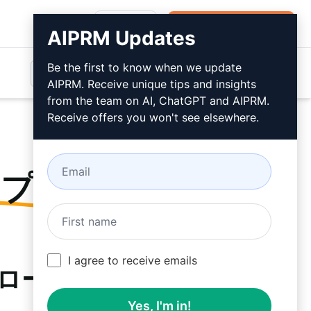
ログイン
無料でインストール
AIPRM Updates
Be the first to know when we update
AIPRM. Receive unique tips and insights
from the team on AI, ChatGPT and AIPRM.
Receive offers you won't see elsewhere.
ンプト
を
I agree to receive emails
ンロード
Yes, I'm in!