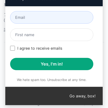
利用規約 (en)
(en)
ブラウザ拡張機能用語
(en)
請求条件 (en)
I agree to receive emails
© 2026
All logos, trademarks, and registered trademarks are the
Yes, I'm in!
property of their respective owners.
AIPRM and other related brand names are registered
trademarks and are protected by international trademark
laws.
We hate spam too. Unsubscribe at any time.
Registered trademarks include USPTO 97778465, 97866052
and EU CTM EU18823472, EU18830896.
Unauthorized trademark use is prohibited, and may be a
Go away, box!
↑
violation of federal and state trademark laws.
AIPRM® is a registered trademark of AIPRM, Corp.