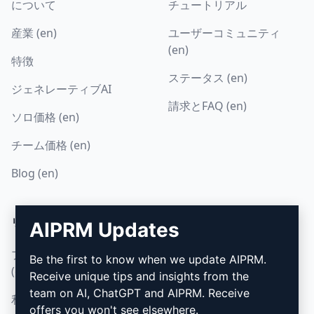
について
チュートリアル
産業 (en)
ユーザーコミュニティ
(en)
特徴
ステータス (en)
ジェネレーティブAI
請求とFAQ (en)
ソロ価格 (en)
チーム価格 (en)
Blog (en)
リーガル
ダウンロード
AIPRM Updates
プライバシーポリシー
インストール方法
Be the first to know when we update AIPRM.
(en)
Receive unique tips and insights from the
グーグル・クローム (en)
team on AI, ChatGPT and AIPRM. Receive
利用規定 (en)
マイクロソフト・エッジ
offers you won't see elsewhere.