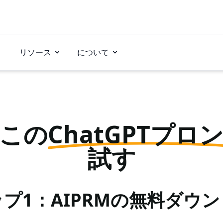
リソース
について
この
ChatGPTプロ
試す
プ1：AIPRMの無料ダウ