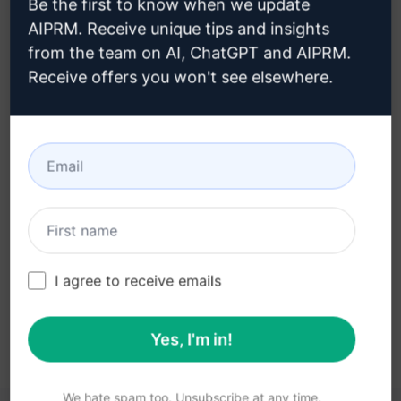
Be the first to know when we update
ちら
AIPRM. Receive unique tips and insights
from the team on AI, ChatGPT and AIPRM.
Receive offers you won't see elsewhere.
ステップ3 : ChatGPTでプロンプトを
使用する
今すぐChatGPTでプロンプトを試す
I agree to receive emails
Yes, I'm in!
We hate spam too. Unsubscribe at any time.