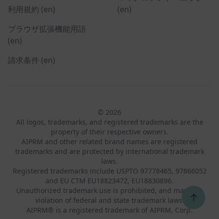
利用規約 (en)
(en)
ブラウザ拡張機能用語
(en)
請求条件 (en)
© 2026
All logos, trademarks, and registered trademarks are the
property of their respective owners.
AIPRM and other related brand names are registered
trademarks and are protected by international trademark
laws.
Registered trademarks include USPTO 97778465, 97866052
and EU CTM EU18823472, EU18830896.
Unauthorized trademark use is prohibited, and may be a
↑
violation of federal and state trademark laws.
AIPRM® is a registered trademark of AIPRM, Corp.