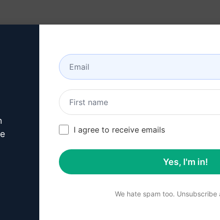
リソース
について
n
この
ChatGPTプロ
I agree to receive emails
ve
試す
Yes, I'm in!
プ1：AIPRMの無料ダウ
We hate spam too. Unsubscribe a