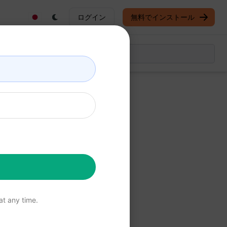
ログイン
無料でインストール
ンプト
を
ンロード
t any time.