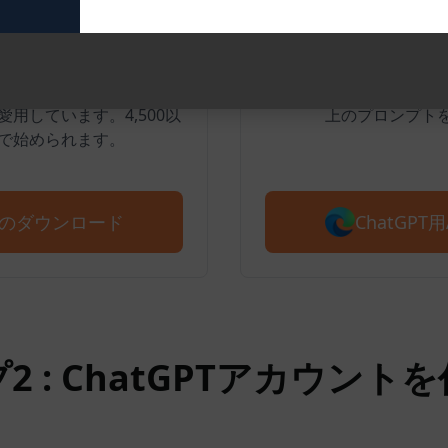
用AIPRM
エッジのた
PRM for ChatGPTの
Microsoft 
用しています。4,500以
上のプロンプト
で始められます。
ChatGP
PRMのダウンロード
2 : ChatGPTアカウント