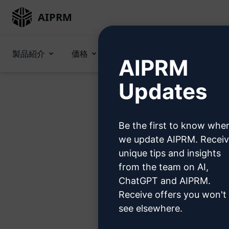
AIPRM
製品紹介
価格
プロンプト
GPTs (en)
AIPRM
Updates
Be the first to know whe
今すぐ
we update AIPRM. Recei
unique tips and insights
from the team on AI,
ChatGPT and AIPRM.
Receive offers you won't
ステッ
see elsewhere.