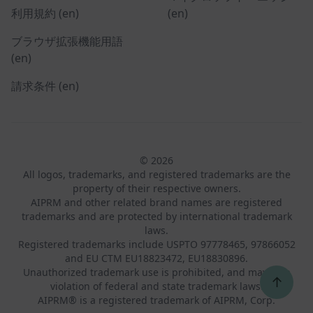
利用規約 (en)
(en)
ブラウザ拡張機能用語
(en)
請求条件 (en)
© 2026
All logos, trademarks, and registered trademarks are the
property of their respective owners.
AIPRM and other related brand names are registered
trademarks and are protected by international trademark
laws.
Registered trademarks include USPTO 97778465, 97866052
and EU CTM EU18823472, EU18830896.
Unauthorized trademark use is prohibited, and may be a
↑
violation of federal and state trademark laws.
AIPRM® is a registered trademark of AIPRM, Corp.