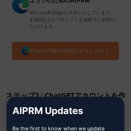
エッジのためのAIPRM
Microsoft Edgeもサポートしています。
4,500以上のプロンプトを無料でご利用い
ただけます。
ChatGPT用AIPRMのダウンロード
ステップ2 : ChatGPTアカウントを作
成する
AIPRM Updates
ChatGPTアカウント作成方法はこ
Be the first to know when we update