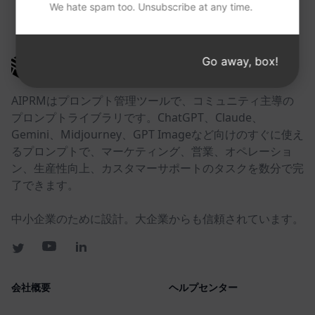
We hate spam too. Unsubscribe at any time.
以下のリンクが役に立つかもしれない。
Go away, box!
AIPRM
AIPRMはプロンプト管理ツールで、コミュニティ主導の
プロンプトライブラリです。ChatGPT、Claude、
Gemini、Midjourney、GPT Imageなど向けのすぐに使え
るプロンプトで、マーケティング、営業、オペレーショ
ン、生産性向上、カスタマーサポートのタスクを数分で完
了できます。
中小企業のために設計。大企業からも信頼されています。
会社概要
ヘルプセンター