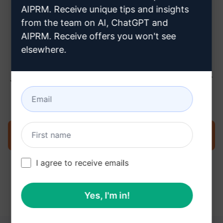
ちら
AIPRM. Receive unique tips and insights
from the team on AI, ChatGPT and
AIPRM. Receive offers you won't see
elsewhere.
ステップ3 : ChatGPTでプロンプトを
使用する
今すぐChatGPTでプロンプトを試す
I agree to receive emails
Yes, I'm in!