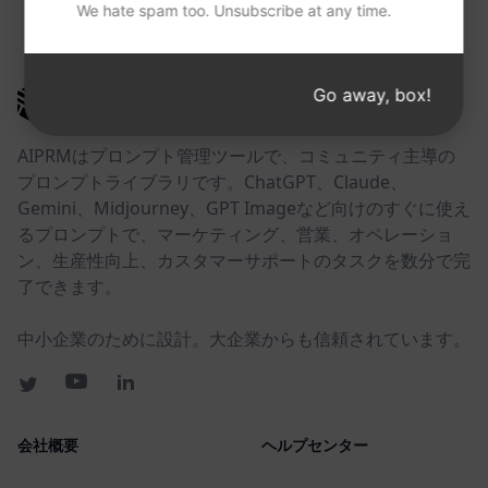
We hate spam too. Unsubscribe at any time.
以下のリンクが役に立つかもしれない。
Go away, box!
AIPRM
AIPRMはプロンプト管理ツールで、コミュニティ主導の
プロンプトライブラリです。ChatGPT、Claude、
Gemini、Midjourney、GPT Imageなど向けのすぐに使え
るプロンプトで、マーケティング、営業、オペレーショ
ン、生産性向上、カスタマーサポートのタスクを数分で完
了できます。
中小企業のために設計。大企業からも信頼されています。
会社概要
ヘルプセンター