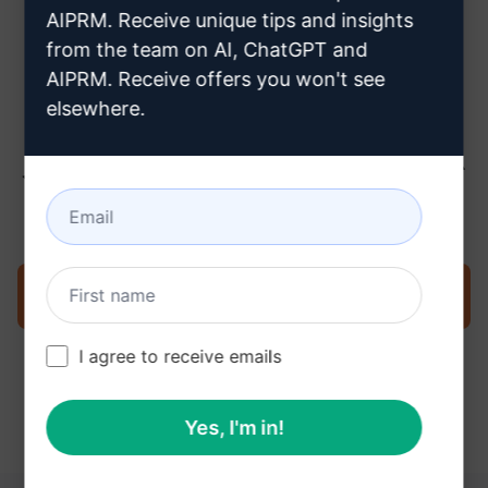
ちら
AIPRM. Receive unique tips and insights
from the team on AI, ChatGPT and
AIPRM. Receive offers you won't see
elsewhere.
ステップ3 : ChatGPTでプロンプトを
使用する
今すぐChatGPTでプロンプトを試す
I agree to receive emails
Yes, I'm in!