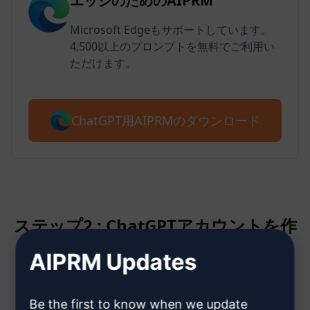
エッジのためのAIPRM
Microsoft Edgeもサポートしています。
4,500以上のプロンプトを無料でご利用い
ただけます。
ChatGPT用AIPRMのダウンロード
ステップ2 : ChatGPTアカウントを作
成する
AIPRM Updates
ChatGPTアカウント作成方法はこ
Be the first to know when we update