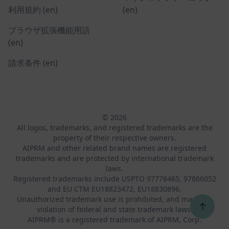
利用規約 (en)
(en)
ブラウザ拡張機能用語
(en)
請求条件 (en)
© 2026
All logos, trademarks, and registered trademarks are the
property of their respective owners.
AIPRM and other related brand names are registered
trademarks and are protected by international trademark
laws.
Registered trademarks include USPTO 97778465, 97866052
and EU CTM EU18823472, EU18830896.
Unauthorized trademark use is prohibited, and may be a
↑
violation of federal and state trademark laws.
AIPRM® is a registered trademark of AIPRM, Corp.