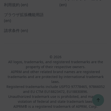
利用規約 (en)
(en)
ブラウザ拡張機能用語
(en)
請求条件 (en)
© 2026
All logos, trademarks, and registered trademarks are the
property of their respective owners.
AIPRM and other related brand names are registered
trademarks and are protected by international trademark
laws.
Registered trademarks include USPTO 97778465, 97866052
and EU CTM EU18823472, EU18830896.
Unauthorized trademark use is prohibited, and may be a
↑
violation of federal and state trademark laws.
AIPRM® is a registered trademark of AIPRM, Corp.