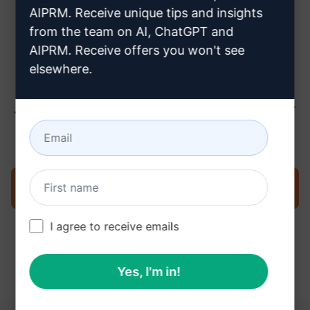
ちら
AIPRM. Receive unique tips and insights
from the team on AI, ChatGPT and
AIPRM. Receive offers you won't see
elsewhere.
ステップ3 : ChatGPTでプロンプトを
使用する
今すぐChatGPTでプロンプトを試す
I agree to receive emails
Yes, I'm in!