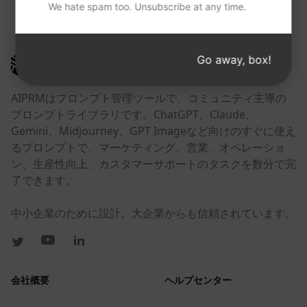
We hate spam too. Unsubscribe at any time.
以下のリンクが役に立つかもしれない。
Go away, box!
AIPRM
AIPRMはプロンプト管理ツールで、コミュニティ主導の
プロンプトライブラリです。ChatGPT、Claude、
Gemini、Midjourney、GPT Imageなど向けのすぐに使え
るプロンプトで、マーケティング、営業、オペレーショ
ン、生産性向上、カスタマーサポートのタスクを数分で完
了できます。
中小企業のために設計。大企業からも信頼されています。
会社概要
ヘルプセンター