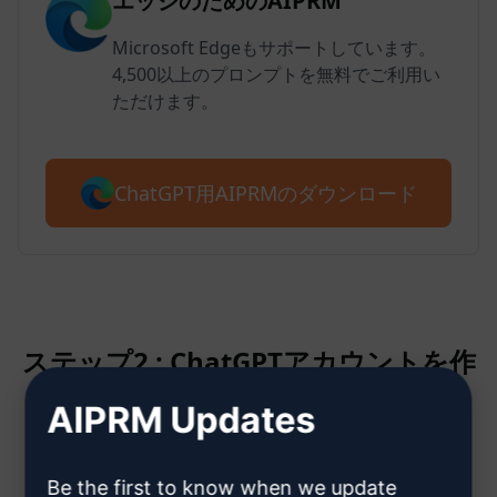
エッジのためのAIPRM
Microsoft Edgeもサポートしています。
4,500以上のプロンプトを無料でご利用い
ただけます。
ChatGPT用AIPRMのダウンロード
ステップ2 : ChatGPTアカウントを作
成する
AIPRM Updates
ChatGPTアカウント作成方法はこ
Be the first to know when we update