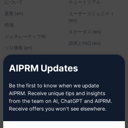
について
チュートリアル
産業 (en)
ユーザーコミュニティ
(en)
特徴
ステータス (en)
ジェネレーティブAI
請求とFAQ (en)
ソロ価格 (en)
チーム価格 (en)
AIPRM Updates
Blog (en)
Be the first to know when we update
リーガル
ダウンロード
AIPRM. Receive unique tips and insights
from the team on AI, ChatGPT and AIPRM.
プライバシーポリシー
インストール方法
Receive offers you won't see elsewhere.
(en)
グーグル・クローム (en)
利用規定 (en)
マイクロソフト・エッジ