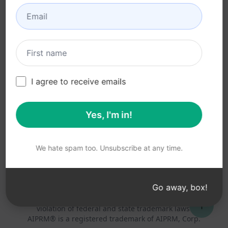
利用規約 (en)
(en)
ブラウザ拡張機能用語
(en)
請求条件 (en)
I agree to receive emails
Yes, I'm in!
© 2026
All logos, trademarks, and registered trademarks are the
property of their respective owners.
AIPRM and other related brand names are registered
We hate spam too. Unsubscribe at any time.
trademarks and are protected by international trademark
laws.
Registered trademarks include USPTO 97778465, 97866052
Go away, box!
and EU CTM EU18823472, EU18830896.
Unauthorized trademark use is prohibited, and may be a
↑
violation of federal and state trademark laws.
AIPRM® is a registered trademark of AIPRM, Corp.