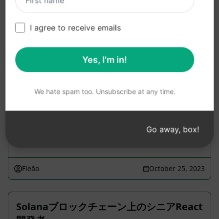
あらゆる言語をマスターし、.Net1から.Net7までの
範囲に焦点を当てる マスターWeb Developerは、一
般的なコードの問題を解決したり、カスタマイズさ
I agree to receive emails
れたウェブサイトを開発する準備が整っています。
FrontEnd、BackEnd、およびDataBaseのマスター
Yes, I'm in!
最善の解決策とコードを研究し比較する（新しいも
のを作成する必要がある場合は、新しいものを作成
し、比較されたものを調整する必要がある場合は、
We hate spam too. Unsubscribe at any time.
最も安全で実用的でシンプルで最もアジャイルな解
決策に調整する。 常にクリーンなコード。 プログラ
ミング基準を尊重。
Go away, box!
1,916
0
973
Fleão
October 25, 2023
Solanaブロックチェーン上のシニアReact