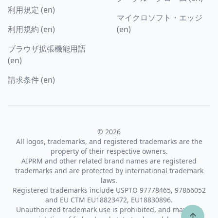
利用規定 (en)
マイクロソフト・エッジ
利用規約 (en)
(en)
ブラウザ拡張機能用語
(en)
請求条件 (en)
© 2026
All logos, trademarks, and registered trademarks are the
property of their respective owners.
AIPRM and other related brand names are registered
trademarks and are protected by international trademark
laws.
Registered trademarks include USPTO 97778465, 97866052
and EU CTM EU18823472, EU18830896.
Unauthorized trademark use is prohibited, and may be a
↑