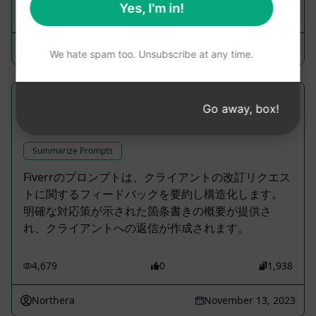
Yes, I'm in!
3,054
0
2,042
6WEZ
April 21, 2023
We hate spam too. Unsubscribe at any time.
Fiverr + Upwork フィードバック要約と返
Go away, box!
信
Summarize Prompts
Fiverrのプロンプトは、クライアントの改訂リクエス
トに関するフィードバックを要約し構造化します。
明確な対応策が示された箇条書きの概要が提供さ
れ、クライアントへの返信が作成されます。
4,679
0
1,938
Northera
November 13, 2023