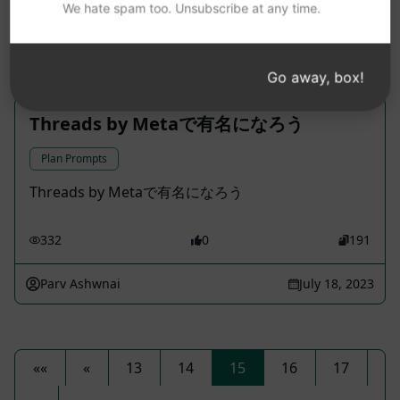
We hate spam too. Unsubscribe at any time.
494
0
203
MoNique: MyHealthyMoJo
October 16, 2025
Go away, box!
Threads by Metaで有名になろう
Plan Prompts
Threads by Metaで有名になろう
332
0
191
Parv Ashwnai
July 18, 2023
««
«
13
14
15
16
17