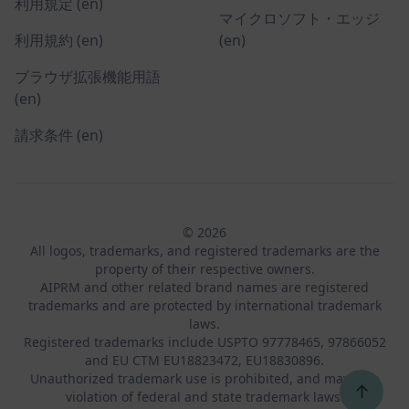
利用規定 (en)
マイクロソフト・エッジ
利用規約 (en)
(en)
ブラウザ拡張機能用語
(en)
請求条件 (en)
© 2026
All logos, trademarks, and registered trademarks are the
property of their respective owners.
AIPRM and other related brand names are registered
trademarks and are protected by international trademark
laws.
Registered trademarks include USPTO 97778465, 97866052
and EU CTM EU18823472, EU18830896.
Unauthorized trademark use is prohibited, and may be a
↑
violation of federal and state trademark laws.