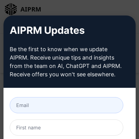
AIPRM
ログイン
無料でインストール
AIPRM Updates
Be the first to know when we update
AIPRM. Receive unique tips and insights
Open
from the team on AI, ChatGPT and AIPRM.
Receive offers you won't see elsewhere.
これらを使用する Productivity Prompts AIPRMを
インストールすると、ChatGPTが無料になります。