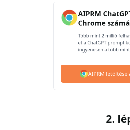
AIPRM ChatGPT
Chrome számá
Több mint 2 millió felh
et a ChatGPT prompt kö
ingyenesen a több mint 
AIPRM letöltése
2. l