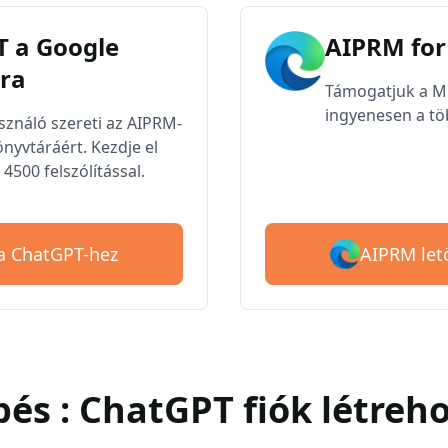
 a Google
AIPRM for
ra
Támogatjuk a Mic
ingyenesen a töb
asználó szereti az AIPRM-
nyvtáráért. Kezdje el
4500 felszólítással.
AIPRM let
 a ChatGPT-hez
épés : ChatGPT fiók létreh