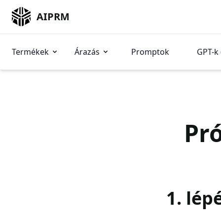
AIPRM
Termékek
Árazás
Promptok
GPT-k 
Pró
1. lép