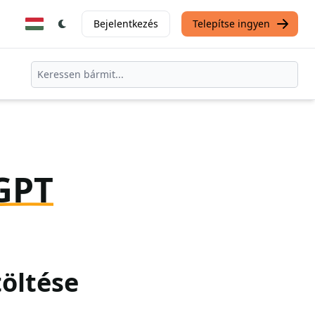
Bejelentkezés
Telepítse ingyen
GPT
töltése