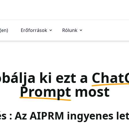
(en)
Erőforrások
Rólunk
bálja ki ezt a
Chat
Prompt
most
és : Az AIPRM ingyenes le