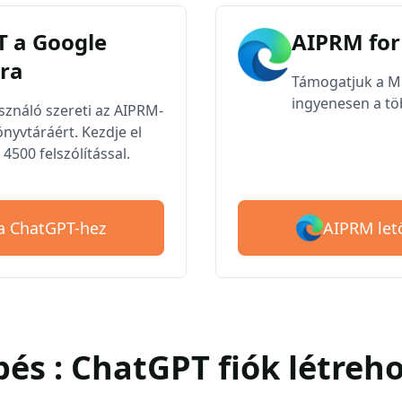
 a Google
AIPRM for
ra
Támogatjuk a Mic
ingyenesen a töb
asználó szereti az AIPRM-
nyvtáráért. Kezdje el
4500 felszólítással.
AIPRM let
 a ChatGPT-hez
épés : ChatGPT fiók létreh