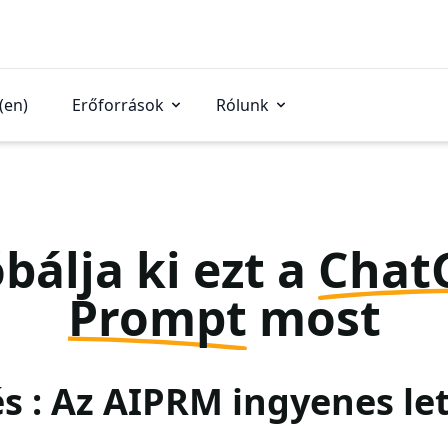
(en)
Erőforrások
Rólunk
bálja ki ezt a
Chat
Prompt
most
és : Az AIPRM ingyenes le