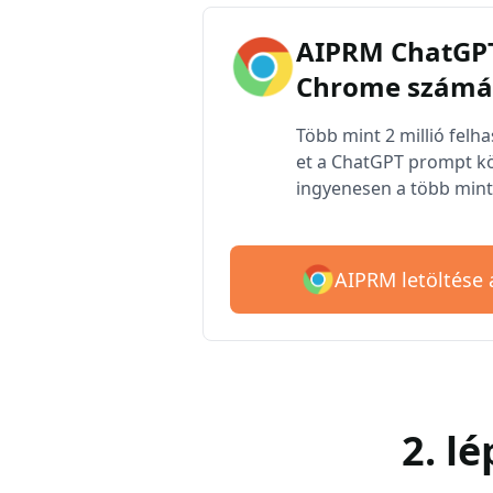
AIPRM ChatGPT
Chrome számá
Több mint 2 millió felh
et a ChatGPT prompt kö
ingyenesen a több mint 
AIPRM letöltése
2. l