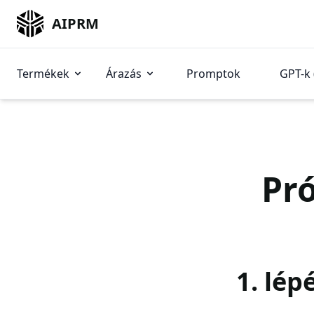
AIPRM
Termékek
Árazás
Promptok
GPT-k 
Pró
1. lép