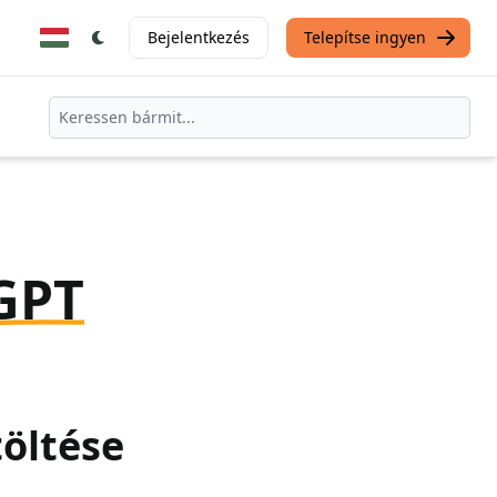
Bejelentkezés
Telepítse ingyen
GPT
töltése