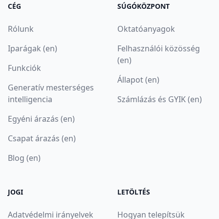
CÉG
SÚGÓKÖZPONT
Rólunk
Oktatóanyagok
Iparágak (en)
Felhasználói közösség
(en)
Funkciók
Állapot (en)
Generatív mesterséges
intelligencia
Számlázás és GYIK (en)
Egyéni árazás (en)
Csapat árazás (en)
Blog (en)
JOGI
LETÖLTÉS
Adatvédelmi irányelvek
Hogyan telepítsük