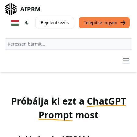
AIPRM
Bejelentkezés
Telepítse ingyen
Open
Próbálja ki ezt a
ChatGPT
Prompt
most