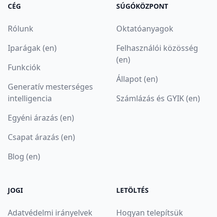
CÉG
SÚGÓKÖZPONT
Rólunk
Oktatóanyagok
Iparágak (en)
Felhasználói közösség
(en)
Funkciók
Állapot (en)
Generatív mesterséges
intelligencia
Számlázás és GYIK (en)
Egyéni árazás (en)
Csapat árazás (en)
Blog (en)
JOGI
LETÖLTÉS
Adatvédelmi irányelvek
Hogyan telepítsük