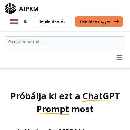
AIPRM
Bejelentkezés
Telepítse ingyen
Open
Próbálja ki ezt a
ChatGPT
Prompt
most