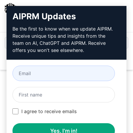
AIPRM
AIPRM Updates
Bejelentkezés
Telepítse ingyen
Be the first to know when we update AIPRM.
Receive unique tips and insights from the
team on AI, ChatGPT and AIPRM. Receive
offers you won't see elsewhere.
Open
Próbálja ki ezt a
ChatGPT
Prompt
most
I agree to receive emails
Yes, I'm in!