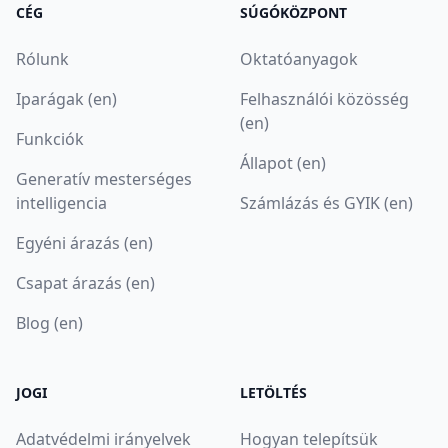
CÉG
SÚGÓKÖZPONT
Rólunk
Oktatóanyagok
Iparágak (en)
Felhasználói közösség
(en)
Funkciók
Állapot (en)
Generatív mesterséges
intelligencia
Számlázás és GYIK (en)
Egyéni árazás (en)
Csapat árazás (en)
Blog (en)
JOGI
LETÖLTÉS
Adatvédelmi irányelvek
Hogyan telepítsük