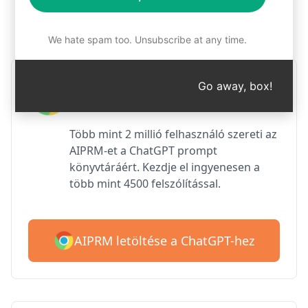
1. lépés : Az AIPRM ingyenes
letöltése
We hate spam too. Unsubscribe at any time.
AIPRM ChatGPT a Google
Go away, box!
Chrome számára
Több mint 2 millió felhasználó szereti az
AIPRM-et a ChatGPT prompt
könyvtáráért. Kezdje el ingyenesen a
több mint 4500 felszólítással.
AIPRM letöltése a ChatGPT-hez