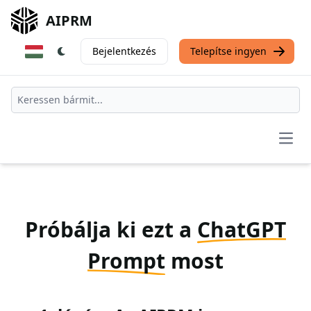
AIPRM
Bejelentkezés
Telepítse ingyen
Open
Próbálja ki ezt a
ChatGPT
Prompt
most