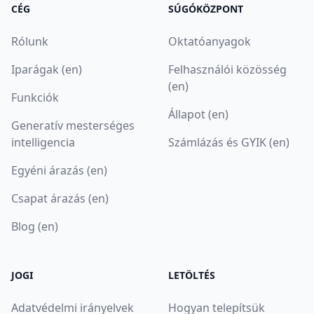
CÉG
SÚGÓKÖZPONT
Rólunk
Oktatóanyagok
Iparágak (en)
Felhasználói közösség
(en)
Funkciók
Állapot (en)
Generatív mesterséges
intelligencia
Számlázás és GYIK (en)
Egyéni árazás (en)
Csapat árazás (en)
Blog (en)
JOGI
LETÖLTÉS
Adatvédelmi irányelvek
Hogyan telepítsük