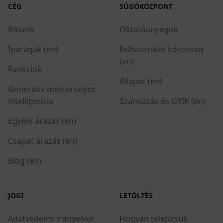
CÉG
SÚGÓKÖZPONT
Rólunk
Oktatóanyagok
Iparágak (en)
Felhasználói közösség
(en)
Funkciók
Állapot (en)
Generatív mesterséges
intelligencia
Számlázás és GYIK (en)
Egyéni árazás (en)
Csapat árazás (en)
Blog (en)
JOGI
LETÖLTÉS
Adatvédelmi irányelvek
Hogyan telepítsük