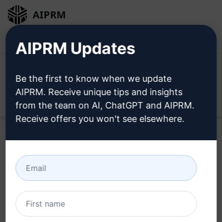
AIPRM
Bejelentkezés
Telepítse ingyen
AIPRM Updates
Be the first to know when we update
AIPRM. Receive unique tips and insights
Open
from the team on AI, ChatGPT and AIPRM.
Receive offers you won't see elsewhere.
Próbálja ki ezt a
ChatGPT
Prompt
most