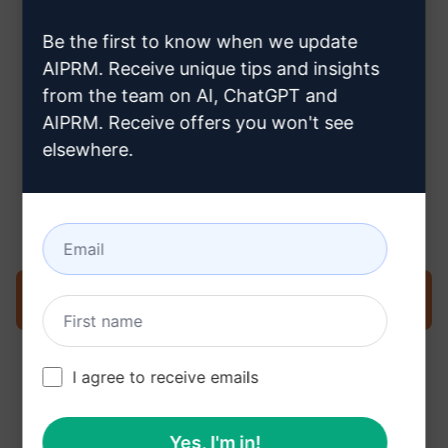
hogyan hozzon létre egy
Be the first to know when we update
ChatGPT fiókot
AIPRM. Receive unique tips and insights
from the team on AI, ChatGPT and
AIPRM. Receive offers you won't see
elsewhere.
3. lépés : Használja a Promptet a
ChatGPT-ben
Próbálja ki a kérést most a ChatGPT oldalon
I agree to receive emails
Yes, I'm in!