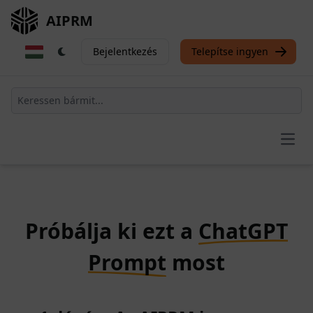
AIPRM
Bejelentkezés
Telepítse ingyen
Open
Próbálja ki ezt a
ChatGPT
Prompt
most