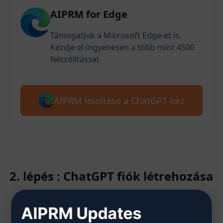
AIPRM for Edge
Támogatjuk a Microsoft Edge-et is.
Kezdje el ingyenesen a több mint 4500
felszólítással.
AIPRM letöltése a ChatGPT-hez
2. lépés : ChatGPT fiók létrehozása
AIPRM Updates
Kattintson ide, hogy megtudja,