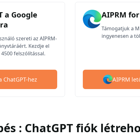
 a Google
AIPRM for
ra
Támogatjuk a Mic
ingyenesen a töb
asználó szereti az AIPRM-
nyvtáráért. Kezdje el
4500 felszólítással.
AIPRM let
 a ChatGPT-hez
épés : ChatGPT fiók létreh