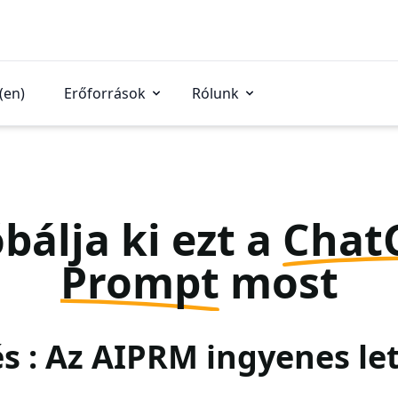
(en)
Erőforrások
Rólunk
bálja ki ezt a
Chat
Prompt
most
és : Az AIPRM ingyenes le