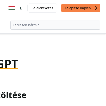
Bejelentkezés
Telepítse ingyen
GPT
töltése