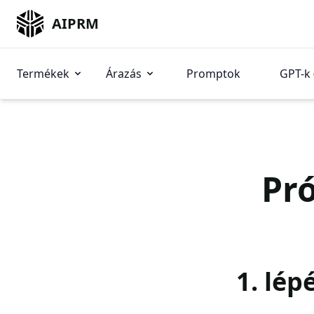
AIPRM
Termékek
Árazás
Promptok
GPT-k 
Pró
1. lép