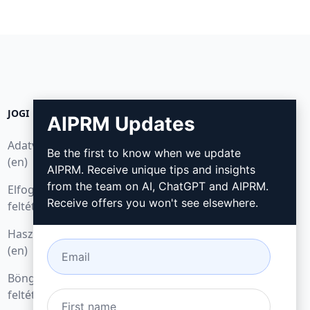
JOGI
LETÖLTÉS
AIPRM Updates
Adatvédelmi irányelvek
Hogyan telepítsük
Be the first to know when we update
(en)
AIPRM. Receive unique tips and insights
Google Chrome
from the team on AI, ChatGPT and AIPRM.
Elfogadható használati
Microsoft Edge
Receive offers you won't see elsewhere.
feltételek (en)
Használati feltételek
(en)
Böngésző bővítmény
feltételei (en)