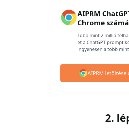
AIPRM ChatGPT
Chrome számá
Több mint 2 millió felh
et a ChatGPT prompt kö
ingyenesen a több mint 
AIPRM letöltése
2. l