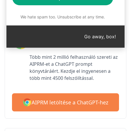
1. lépés : Az AIPRM ingyenes
letöltése
We hate spam too. Unsubscribe at any time.
AIPRM ChatGPT a Google
Go away, box!
Chrome számára
Több mint 2 millió felhasználó szereti az
AIPRM-et a ChatGPT prompt
könyvtáráért. Kezdje el ingyenesen a
több mint 4500 felszólítással.
AIPRM letöltése a ChatGPT-hez