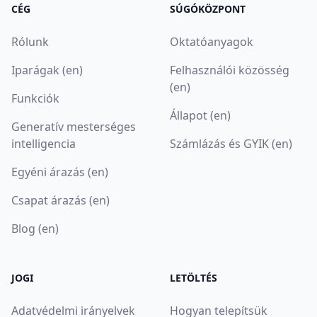
CÉG
SÚGÓKÖZPONT
Rólunk
Oktatóanyagok
Iparágak (en)
Felhasználói közösség
(en)
Funkciók
Állapot (en)
Generatív mesterséges
intelligencia
Számlázás és GYIK (en)
Egyéni árazás (en)
Csapat árazás (en)
Blog (en)
JOGI
LETÖLTÉS
Adatvédelmi irányelvek
Hogyan telepítsük