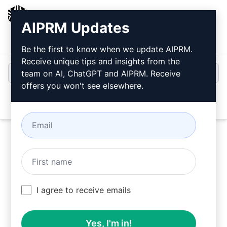
AIPRM
AIPRM Updates
Bejelentkezés
Telepítse ingyen
Be the first to know when we update AIPRM.
Receive unique tips and insights from the
team on AI, ChatGPT and AIPRM. Receive
offers you won't see elsewhere.
Open
Próbálja ki ezt a
ChatGPT
Prompt
most
I agree to receive emails
Yes, I'm in!