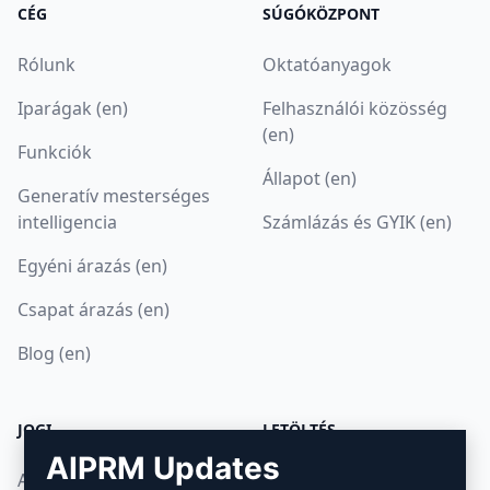
CÉG
SÚGÓKÖZPONT
Rólunk
Oktatóanyagok
Iparágak (en)
Felhasználói közösség
(en)
Funkciók
Állapot (en)
Generatív mesterséges
intelligencia
Számlázás és GYIK (en)
Egyéni árazás (en)
Csapat árazás (en)
Blog (en)
JOGI
LETÖLTÉS
AIPRM Updates
Adatvédelmi irányelvek
Hogyan telepítsük