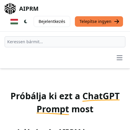
AIPRM
Bejelentkezés
Telepítse ingyen
Open
Próbálja ki ezt a
ChatGPT
Prompt
most