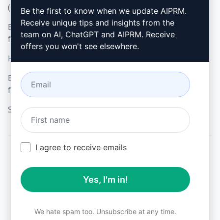
(en)
Be the first to know when we update AIPRM.
Google Chrome
Receive unique tips and insights from the
Elfogadható használati
Microsoft Edge
team on AI, ChatGPT and AIPRM. Receive
feltételek (en)
offers you won't see elsewhere.
Használati feltételek (en)
Böngésző bővítmény
feltételei (en)
Számlázási feltételek (en)
I agree to receive emails
© 2026
All logos, trademarks, and registered trademarks are the
Yes, I'm in!
property of their respective owners.
AIPRM and other related brand names are registered
trademarks and are protected by international trademark
laws.
We hate spam too. Unsubscribe at any time.