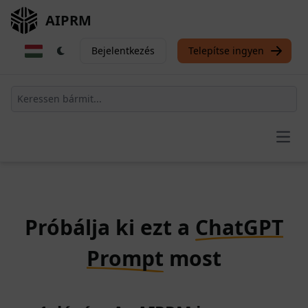
AIPRM
Bejelentkezés
Telepítse ingyen
Open
Próbálja ki ezt a
ChatGPT
Prompt
most