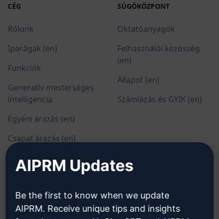
CÉG
SÚGÓKÖZPONT
Rólunk
Oktatóanyagok
Iparágak (en)
Felhasználói közösség
(en)
Funkciók
Állapot (en)
Generatív mesterséges
intelligencia
Számlázás és GYIK (en)
Egyéni árazás (en)
Csapat árazás (en)
Blog (en)
AIPRM Updates
JOGI
LETÖLTÉS
Be the first to know when we update
AIPRM. Receive unique tips and insights
Adatvédelmi irányelvek
Hogyan telepítsük