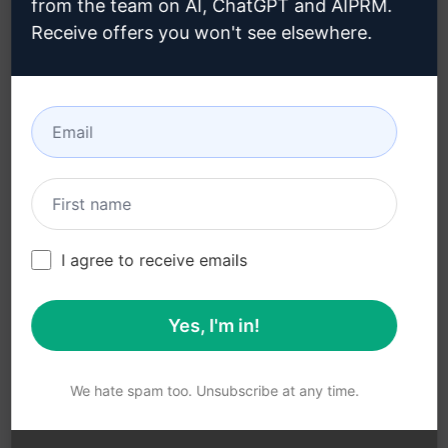
from the team on AI, ChatGPT and AIPRM.
(en)
Google Chrome
Receive offers you won't see elsewhere.
Elfogadható használati
Microsoft Edge
feltételek (en)
Használati feltételek (en)
Böngésző bővítmény
feltételei (en)
Számlázási feltételek (en)
I agree to receive emails
Yes, I'm in!
© 2026
All logos, trademarks, and registered trademarks are the
property of their respective owners.
AIPRM and other related brand names are registered
We hate spam too. Unsubscribe at any time.
trademarks and are protected by international trademark
laws.