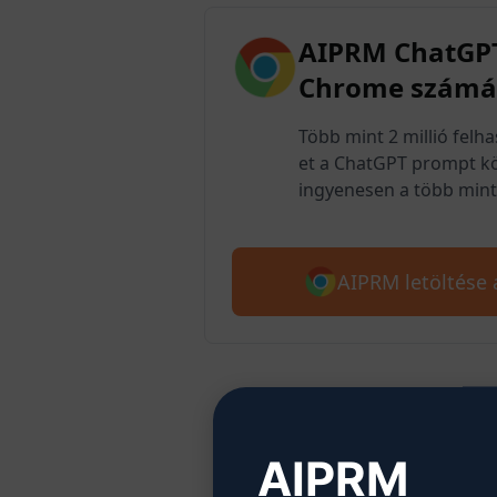
AIPRM ChatGPT
Chrome számá
Több mint 2 millió felh
et a ChatGPT prompt kö
ingyenesen a több mint 
AIPRM letöltése
2. l
AIPRM