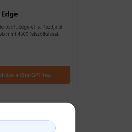
 Edge
rosoft Edge-et is. Kezdje el
b mint 4500 felszólítással.
öltése a ChatGPT-hez
ozása