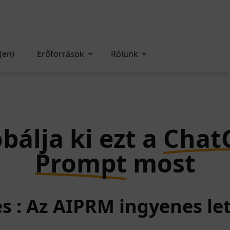
(en)
Erőforrások
Rólunk
bálja ki ezt a
Chat
Prompt
most
és : Az AIPRM ingyenes le