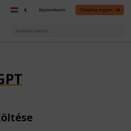
Bejelentkezés
Telepítse ingyen
GPT
töltése