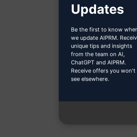
Updates
Kattint
Be the first to know whe
we update AIPRM. Recei
unique tips and insights
from the team on AI,
3. lépés :
ChatGPT and AIPRM.
Receive offers you won't
see elsewhere.