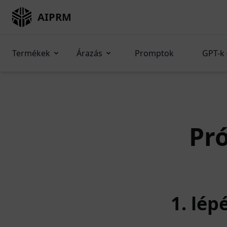
AIPRM
Termékek
Árazás
Promptok
GPT-k 
Pró
1. lép