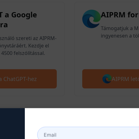
 a Google
AIPRM for
ra
Támogatjuk a Mic
ingyenesen a töb
asználó szereti az AIPRM-
nyvtáráért. Kezdje el
4500 felszólítással.
AIPRM let
 a ChatGPT-hez
épés : ChatGPT fiók létreh