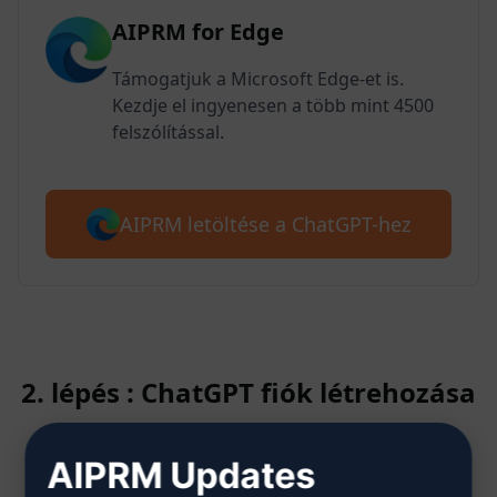
AIPRM for Edge
Támogatjuk a Microsoft Edge-et is.
Kezdje el ingyenesen a több mint 4500
felszólítással.
AIPRM letöltése a ChatGPT-hez
2. lépés : ChatGPT fiók létrehozása
AIPRM Updates
Kattintson ide, hogy megtudja,