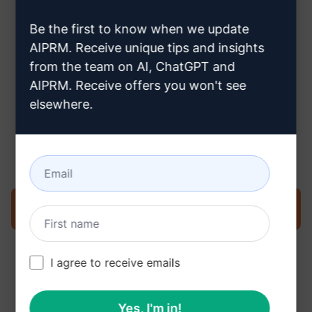
hogyan hozzon létre egy
Be the first to know when we update
ChatGPT fiókot
AIPRM. Receive unique tips and insights
from the team on AI, ChatGPT and
AIPRM. Receive offers you won't see
elsewhere.
3. lépés : Használja a Promptet a
ChatGPT-ben
Próbálja ki a kérést most a ChatGPT oldalon
I agree to receive emails
Yes, I'm in!