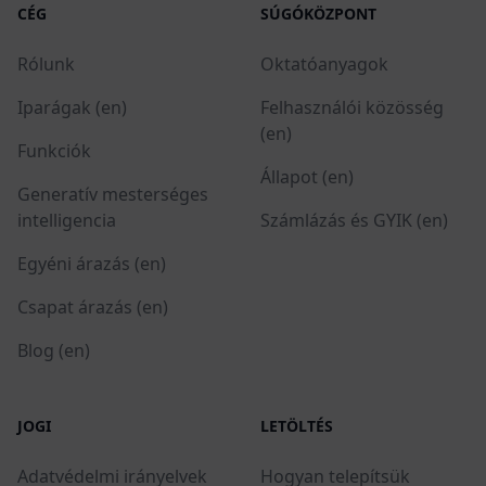
CÉG
SÚGÓKÖZPONT
Rólunk
Oktatóanyagok
Iparágak (en)
Felhasználói közösség
(en)
Funkciók
Állapot (en)
Generatív mesterséges
intelligencia
Számlázás és GYIK (en)
Egyéni árazás (en)
Csapat árazás (en)
Blog (en)
JOGI
LETÖLTÉS
Adatvédelmi irányelvek
Hogyan telepítsük