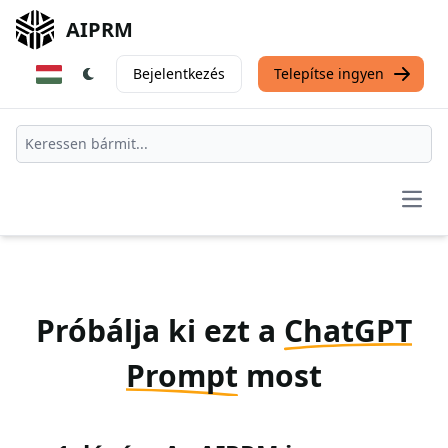
AIPRM
Bejelentkezés
Telepítse ingyen
Open
Próbálja ki ezt a
ChatGPT
Prompt
most