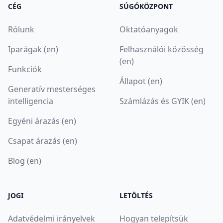
CÉG
SÚGÓKÖZPONT
Rólunk
Oktatóanyagok
Iparágak (en)
Felhasználói közösség
(en)
Funkciók
Állapot (en)
Generatív mesterséges
intelligencia
Számlázás és GYIK (en)
Egyéni árazás (en)
Csapat árazás (en)
Blog (en)
JOGI
LETÖLTÉS
Adatvédelmi irányelvek
Hogyan telepítsük