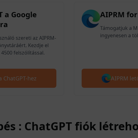
 a Google
AIPRM for
ra
Támogatjuk a Mic
ingyenesen a töb
asználó szereti az AIPRM-
nyvtáráért. Kezdje el
4500 felszólítással.
AIPRM let
 a ChatGPT-hez
épés : ChatGPT fiók létreh