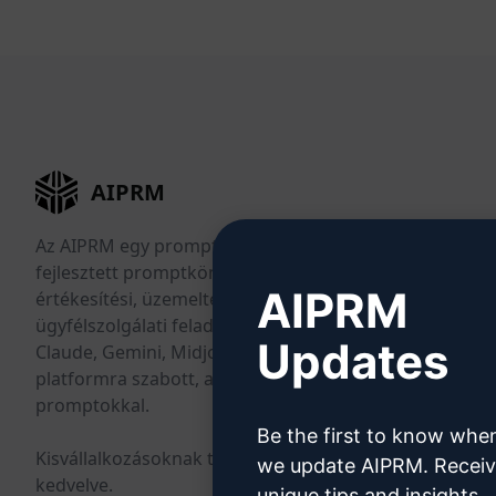
AIPRM
Az AIPRM egy promptkezelő eszköz és közösség által
fejlesztett promptkönyvtár. Teljesítsen marketing-,
AIPRM
értékesítési, üzemeltetési, produktivitási és
ügyfélszolgálati feladatokat percek alatt a ChatGPT,
Updates
Claude, Gemini, Midjourney, GPT Image és sok más
platformra szabott, azonnal használható
promptokkal.
Be the first to know whe
Kisvállalkozásoknak tervezve. Nagyvállalatok által
we update AIPRM. Recei
kedvelve.
unique tips and insights