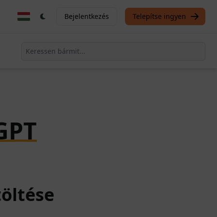
Bejelentkezés
Telepítse ingyen
GPT
töltése