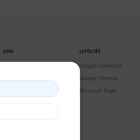
JOGI
LETÖLTÉS
Adatvédelmi irányelvek
Hogyan telepítsük
(en)
Google Chrome
Elfogadható használati
Microsoft Edge
feltételek (en)
Használati feltételek
(en)
Böngésző bővítmény
feltételei (en)