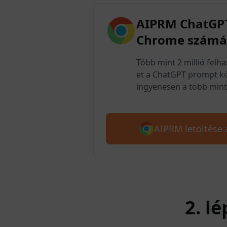
AIPRM ChatGPT
Chrome számá
Több mint 2 millió felh
et a ChatGPT prompt kö
ingyenesen a több mint 
AIPRM letöltése
2. l