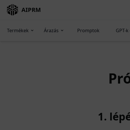
AIPRM
Termékek
Árazás
Promptok
GPT-k 
Pró
1. lép