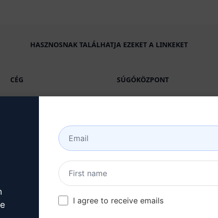
HASZNOSNAK TALÁLHATJA EZEKET A LINKEKET
CÉG
SÚGÓKÖZPONT
Rólunk
Oktatóanyagok
Iparágak (en)
Felhasználói közösség
(en)
Funkciók
Állapot (en)
Generatív mesterséges
intelligencia
Számlázás és GYIK (en)
Egyéni árazás (en)
n
I agree to receive emails
ve
Csapat árazás (en)