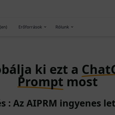
(en)
Erőforrások
Rólunk
bálja ki ezt a
Chat
Prompt
most
és : Az AIPRM ingyenes le