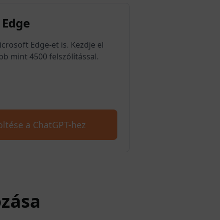
 Edge
rosoft Edge-et is. Kezdje el
b mint 4500 felszólítással.
öltése a ChatGPT-hez
ozása