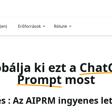
(en)
Erőforrások
Rólunk
bálja ki ezt a
Chat
Prompt
most
és : Az AIPRM ingyenes le