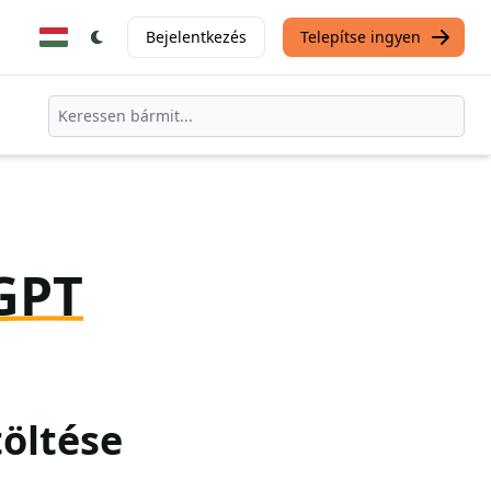
Bejelentkezés
Telepítse ingyen
GPT
töltése