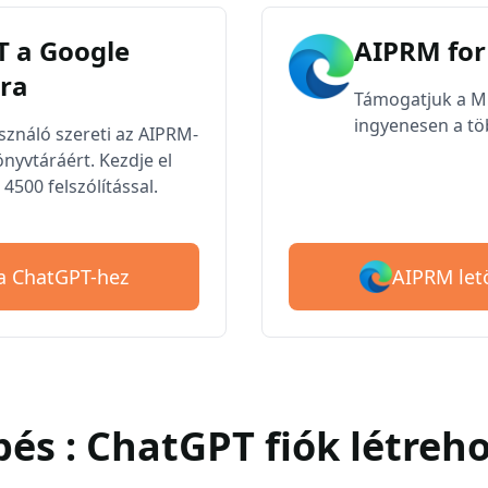
 a Google
AIPRM for
ra
Támogatjuk a Mic
ingyenesen a töb
asználó szereti az AIPRM-
nyvtáráért. Kezdje el
4500 felszólítással.
AIPRM let
 a ChatGPT-hez
épés : ChatGPT fiók létreh