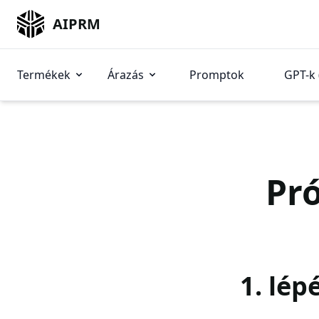
AIPRM
Termékek
Árazás
Promptok
GPT-k 
Pró
1. lép