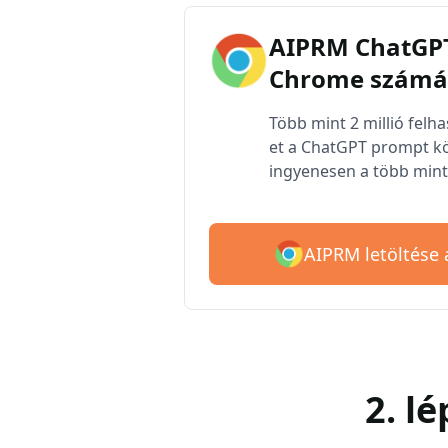
AIPRM ChatGPT
Chrome számá
Több mint 2 millió felh
et a ChatGPT prompt kö
ingyenesen a több mint 
AIPRM letöltése
2. l