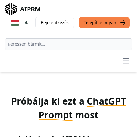
AIPRM
Bejelentkezés
Telepítse ingyen
Open
Próbálja ki ezt a
ChatGPT
Prompt
most