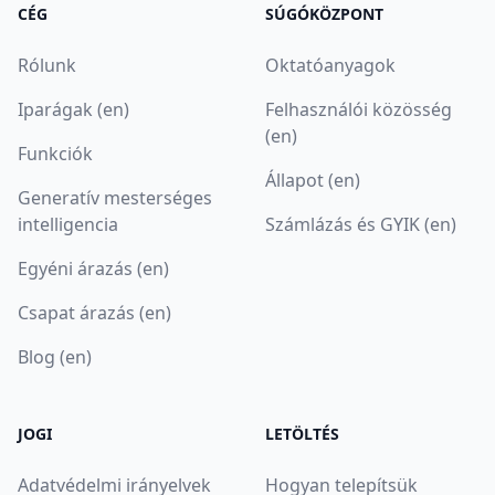
CÉG
SÚGÓKÖZPONT
Rólunk
Oktatóanyagok
Iparágak (en)
Felhasználói közösség
(en)
Funkciók
Állapot (en)
Generatív mesterséges
intelligencia
Számlázás és GYIK (en)
Egyéni árazás (en)
Csapat árazás (en)
Blog (en)
JOGI
LETÖLTÉS
Adatvédelmi irányelvek
Hogyan telepítsük