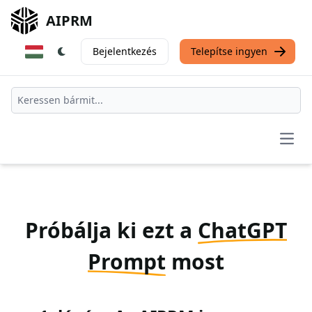
AIPRM
Bejelentkezés
Telepítse ingyen
Open
Próbálja ki ezt a
ChatGPT
Prompt
most