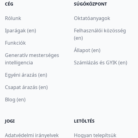
CÉG
SÚGÓKÖZPONT
Rólunk
Oktatóanyagok
Iparágak (en)
Felhasználói közösség
(en)
Funkciók
Állapot (en)
Generatív mesterséges
intelligencia
Számlázás és GYIK (en)
Egyéni árazás (en)
Csapat árazás (en)
Blog (en)
JOGI
LETÖLTÉS
Adatvédelmi irányelvek
Hogyan telepítsük