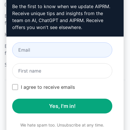
(en)
Be the first to know when we update AIPRM.
Google Chrome
Receive unique tips and insights from the
Elfogadható használati
Microsoft Edge
team on AI, ChatGPT and AIPRM. Receive
feltételek (en)
offers you won't see elsewhere.
Használati feltételek (en)
Böngésző bővítmény
feltételei (en)
Számlázási feltételek (en)
I agree to receive emails
© 2026
All logos, trademarks, and registered trademarks are the
Yes, I'm in!
property of their respective owners.
AIPRM and other related brand names are registered
trademarks and are protected by international trademark
laws.
We hate spam too. Unsubscribe at any time.