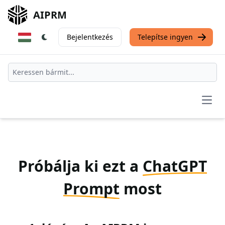
AIPRM
Bejelentkezés
Telepítse ingyen
Open
Próbálja ki ezt a
ChatGPT
Prompt
most