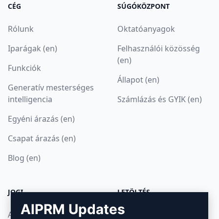
CÉG
SÚGÓKÖZPONT
Rólunk
Oktatóanyagok
Iparágak (en)
Felhasználói közösség
(en)
Funkciók
Állapot (en)
Generatív mesterséges
intelligencia
Számlázás és GYIK (en)
Egyéni árazás (en)
Csapat árazás (en)
Blog (en)
JOGI
LETÖLTÉS
AIPRM Updates
Adatvédelmi irányelvek
Hogyan telepítsük