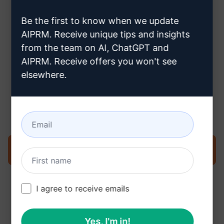
hogyan hozzon létre egy
Be the first to know when we update
ChatGPT fiókot
AIPRM. Receive unique tips and insights
from the team on AI, ChatGPT and
AIPRM. Receive offers you won't see
elsewhere.
3. lépés : Használja a Promptet a
ChatGPT-ben
Próbálja ki a kérést most a ChatGPT oldalon
I agree to receive emails
Yes, I'm in!