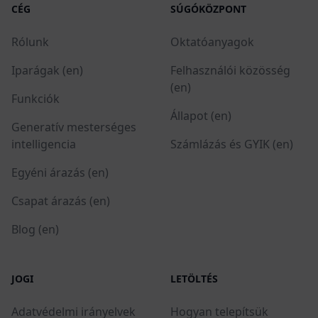
CÉG
SÚGÓKÖZPONT
Rólunk
Oktatóanyagok
Iparágak (en)
Felhasználói közösség
(en)
Funkciók
Állapot (en)
Generatív mesterséges
intelligencia
Számlázás és GYIK (en)
Egyéni árazás (en)
Csapat árazás (en)
Blog (en)
JOGI
LETÖLTÉS
Adatvédelmi irányelvek
Hogyan telepítsük