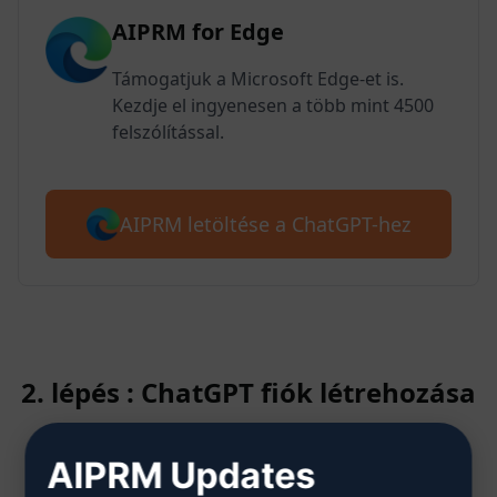
AIPRM for Edge
Támogatjuk a Microsoft Edge-et is.
Kezdje el ingyenesen a több mint 4500
felszólítással.
AIPRM letöltése a ChatGPT-hez
2. lépés : ChatGPT fiók létrehozása
AIPRM Updates
Kattintson ide, hogy megtudja,