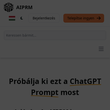
AIPRM
Bejelentkezés
Telepítse ingyen
Open
Próbálja ki ezt a
ChatGPT
Prompt
most