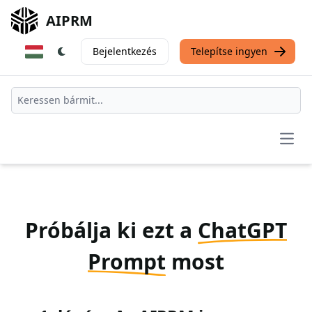
AIPRM
Bejelentkezés
Telepítse ingyen
Open
Próbálja ki ezt a
ChatGPT
Prompt
most