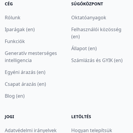
CÉG
SÚGÓKÖZPONT
Rólunk
Oktatóanyagok
Iparágak (en)
Felhasználói közösség
(en)
Funkciók
Állapot (en)
Generatív mesterséges
intelligencia
Számlázás és GYIK (en)
Egyéni árazás (en)
Csapat árazás (en)
Blog (en)
JOGI
LETÖLTÉS
Adatvédelmi irányelvek
Hogyan telepítsük