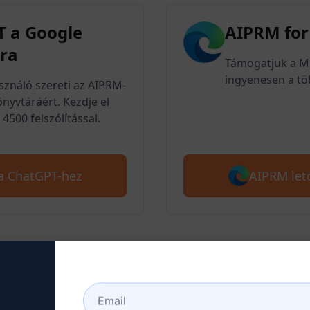
 a Google
AIPRM for
ra
Támogatjuk a Mic
ingyenesen a töb
asználó szereti az AIPRM-
nyvtáráért. Kezdje el
4500 felszólítással.
AIPRM let
 a ChatGPT-hez
épés : ChatGPT fiók létreh