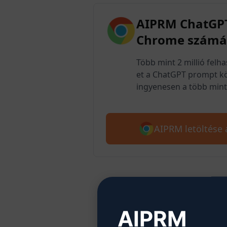
AIPRM ChatGPT
Chrome számá
Több mint 2 millió felh
et a ChatGPT prompt kö
ingyenesen a több mint 
AIPRM letöltése
2. l
AIPRM