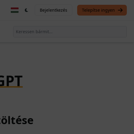
Bejelentkezés
Telepítse ingyen
GPT
töltése