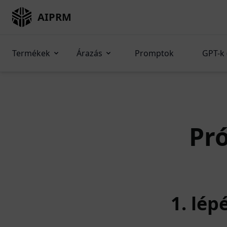
AIPRM
Termékek
Árazás
Promptok
GPT-k 
Pró
1. lép