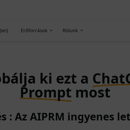
(en)
Erőforrások
Rólunk
bálja ki ezt a
Chat
Prompt
most
és : Az AIPRM ingyenes le