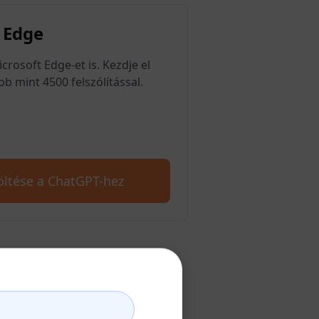
 Edge
rosoft Edge-et is. Kezdje el
b mint 4500 felszólítással.
öltése a ChatGPT-hez
ozása