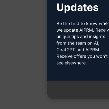
Updates
Kattint
Be the first to know whe
we update AIPRM. Recei
unique tips and insights
from the team on AI,
3. lépés :
ChatGPT and AIPRM.
Receive offers you won't
see elsewhere.