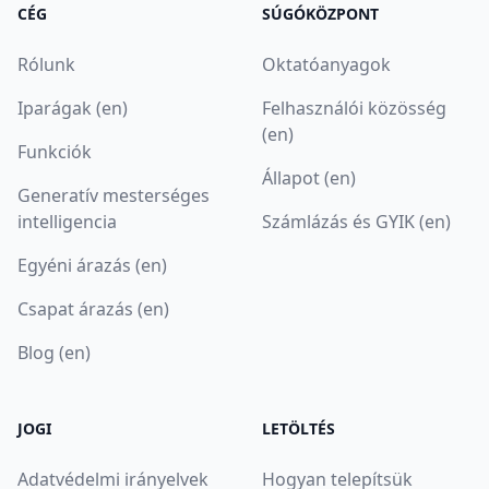
CÉG
SÚGÓKÖZPONT
Rólunk
Oktatóanyagok
Iparágak (en)
Felhasználói közösség
(en)
Funkciók
Állapot (en)
Generatív mesterséges
intelligencia
Számlázás és GYIK (en)
Egyéni árazás (en)
Csapat árazás (en)
Blog (en)
JOGI
LETÖLTÉS
Adatvédelmi irányelvek
Hogyan telepítsük