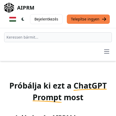
AIPRM
Bejelentkezés
Telepítse ingyen
Open
Próbálja ki ezt a
ChatGPT
Prompt
most