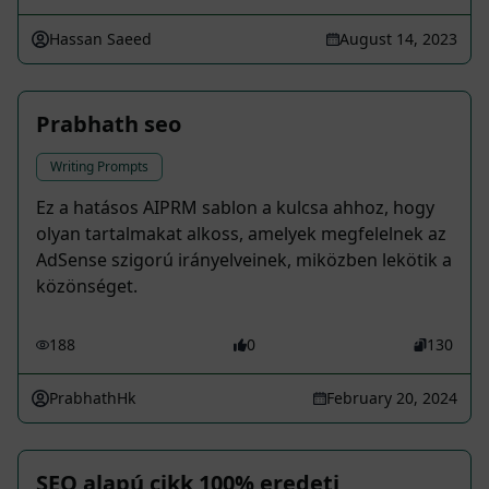
Hassan Saeed
August 14, 2023
Prabhath seo
Writing Prompts
Ez a hatásos AIPRM sablon a kulcsa ahhoz, hogy
olyan tartalmakat alkoss, amelyek megfelelnek az
AdSense szigorú irányelveinek, miközben lekötik a
közönséget.
188
0
130
PrabhathHk
February 20, 2024
SEO alapú cikk 100% eredeti