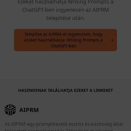
Ezeket használhatja Writing Prompts a
ChatGPT-ben ingyenesen az AIPRM
telepítése után.
Telepítse az AIPRM-et ingyenesen, hogy
ezeket használhassa. Writing Prompts a
ChatGPT-ben
HASZNOSNAK TALÁLHATJA EZEKET A LINKEKET
AIPRM
Az AIPRM egy promptkezelő eszköz és közösség által
fejlesztett promptkönyvtár. Teljesítsen marketing-,