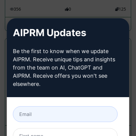
356
0
125
Abdullah Mujtaba
October 2, 2023
AIPRM Updates
Mélyreható téma SEO írás megfelelő
Be the first to know when we update
formázással
AIPRM. Receive unique tips and insights
from the team on AI, ChatGPT and
Writing Prompts
AIPRM. Receive offers you won't see
Készíts mélyreható cikkeket. Nagyon jó formázás,
elsewhere.
könnyű másolás és beillesztés bármely CMS-be.
Táblázatok, pontozott listák, listák, h1 - h3,
kiemelések, GYIK-ek
184
0
122
Morten
August 15, 2023