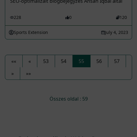
SEO-optimalizált blogbejegyzés Ahsan Iqbal által
228
0
120
Sports Extension
July 4, 2023
««
«
53
54
55
56
57
»
»»
Összes oldal : 59