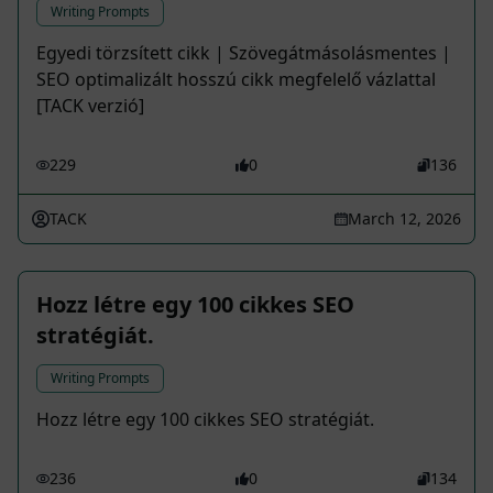
Writing Prompts
Egyedi törzsített cikk | Szövegátmásolásmentes |
SEO optimalizált hosszú cikk megfelelő vázlattal
[TACK verzió]
229
0
136
TACK
March 12, 2026
Hozz létre egy 100 cikkes SEO
stratégiát.
Writing Prompts
Hozz létre egy 100 cikkes SEO stratégiát.
236
0
134