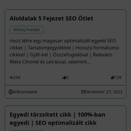
Aloldalak 5 Fejezet SEO Ötlet
Writing Prompts
Hozz létre egy magasan optimalizált egyedi SEO
cikket | Tartalomjegyzékkel | Hosszú formátumú
cikkkel | GyIK-kel | Összefoglalóval | Releváns
Meta Címmel és Leírással, valamint...
234
0
139
AiBrainwave
December 27, 2023
Egyedi törzsített cikk | 100%-ban
egyedi | SEO optimalizált cikk