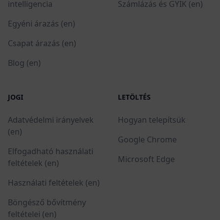
intelligencia
Számlázás és GYIK (en)
Egyéni árazás (en)
Csapat árazás (en)
Blog (en)
JOGI
LETÖLTÉS
Adatvédelmi irányelvek
Hogyan telepítsük
(en)
Google Chrome
Elfogadható használati
Microsoft Edge
feltételek (en)
Használati feltételek (en)
Böngésző bővítmény
feltételei (en)