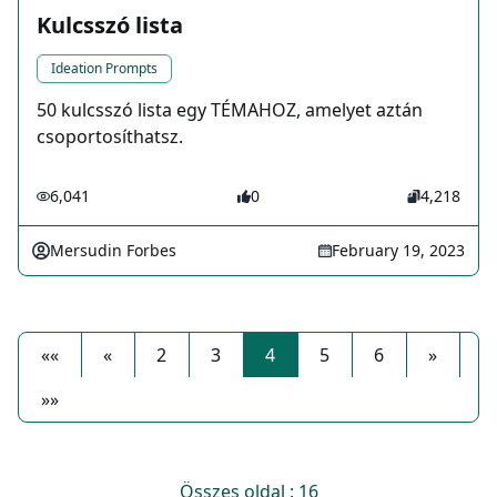
Kulcsszó lista
Ideation Prompts
50 kulcsszó lista egy TÉMAHOZ, amelyet aztán
csoportosíthatsz.
6,041
0
4,218
Mersudin Forbes
February 19, 2023
««
«
2
3
4
5
6
»
»»
Összes oldal : 16