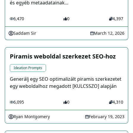
és egyéb metaadatainak...
6,470
0
4,397
Saddam Sir
March 12, 2026
Piramis weboldal szerkezet SEO-hoz
Ideation Prompts
Generálj egy SEO optimalizált piramis szerkezetet
egy weboldalhoz megadott [KULCSSZO] alapján
6,095
0
4,310
Ryan Montgomery
February 19, 2023