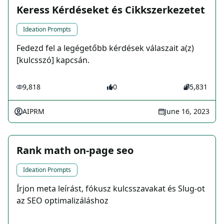
Keress Kérdéseket és Cikkszerkezetet
Ideation Prompts
Fedezd fel a legégetőbb kérdések válaszait a(z)
[kulcsszó] kapcsán.
9,818
0
5,831
AIPRM
June 16, 2023
Rank math on-page seo
Ideation Prompts
Írjon meta leírást, fókusz kulcsszavakat és Slug-ot
az SEO optimalizáláshoz