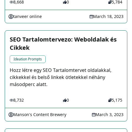
8,668
0
5,784
tanveer online
March 18, 2023
SEO Tartalomtervezo: Weboldalak és
Cikkek
Ideation Prompts
Hozz létre egy SEO Tartalomtervet oldalakkal,
cikkekkel és belső linkek ötletekkel néhány
másodperc alatt.
8,732
0
5,175
Manson's Content Brewery
March 3, 2023