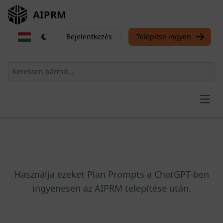
AIPRM
Bejelentkezés
Telepítse ingyen
Open
Használja ezeket Plan Prompts a ChatGPT-ben
ingyenesen az AIPRM telepítése után.