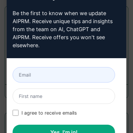
Be the first to know when we update
Magcubic Projektor HY300 Pro 4K
AIPRM. Receive unique tips and insights
Android 11
from the team on AI, ChatGPT and
Plan Prompts
AIPRM. Receive offers you won't see
elsewhere.
Magcubic Projektor HY300 Pro 4K Android 11 Dual
Wifi6 260ANSI Allwinner H713 BT5.0 1080P
1280*720P Otthoni Mozi Kültéri Projektor
17
0
3
SALAH EDDINE EL HORAFI
August 25, 2024
I agree to receive emails
««
«
16
17
18
19
20
»
»»
Yes, I'm in!