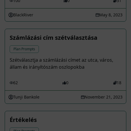
100
0
31
BlackRiver
May 8, 2023
Számlázási cím szétválasztása
Plan Prompts
Szétválasztja a számlázási címet az utca, város,
állam és irányítószám oszlopokba
62
0
18
Tunji Bankole
November 21, 2023
Értékelés