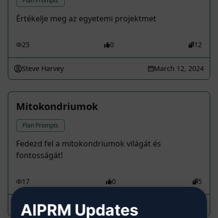
Plan Prompts
Értékelje meg az egyetemi projektmet
25
0
12
Steve Harvey
March 12, 2024
Mitokondriumok
Plan Prompts
Fedezd fel a mitokondriumok világát és
fontosságát!
17
0
5
AIPRM Updates
Oscar Rodríguez W
October 25, 2023