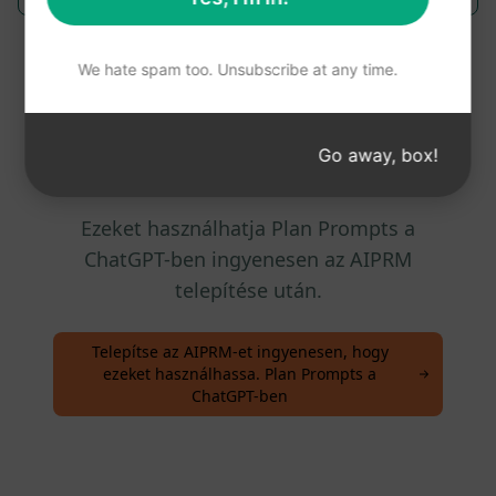
We hate spam too. Unsubscribe at any time.
Összes oldal : 20
Go away, box!
Ezeket használhatja Plan Prompts a
ChatGPT-ben ingyenesen az AIPRM
telepítése után.
Telepítse az AIPRM-et ingyenesen, hogy
ezeket használhassa. Plan Prompts a
ChatGPT-ben