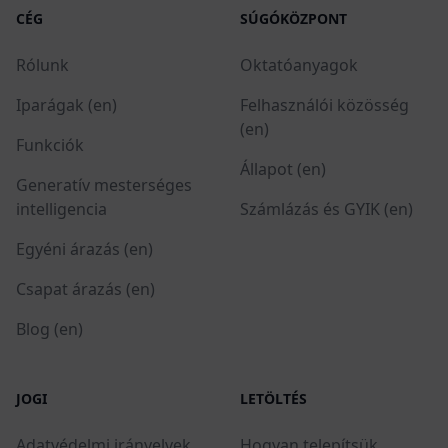
CÉG
SÚGÓKÖZPONT
Rólunk
Oktatóanyagok
Iparágak (en)
Felhasználói közösség
(en)
Funkciók
Állapot (en)
Generatív mesterséges
intelligencia
Számlázás és GYIK (en)
Egyéni árazás (en)
Csapat árazás (en)
Blog (en)
JOGI
LETÖLTÉS
Adatvédelmi irányelvek
Hogyan telepítsük