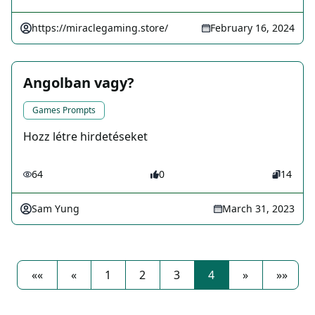
https://miraclegaming.store/
February 16, 2024
Angolban vagy?
Games Prompts
Hozz létre hirdetéseket
64
0
14
Sam Yung
March 31, 2023
««
«
1
2
3
4
»
»»