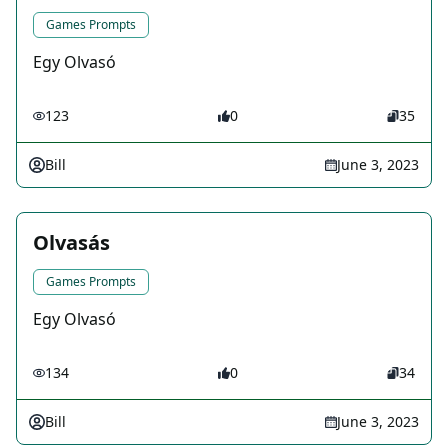
Games Prompts
Egy Olvasó
123
0
35
Bill
June 3, 2023
Olvasás
Games Prompts
Egy Olvasó
134
0
34
Bill
June 3, 2023