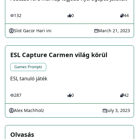
132
0
44
Slot Gacor Hari ini
March 21, 2023
ESL Capture Carmen világ körül
Games Prompts
ESL tanuló játék
287
0
42
Alex Machholz
July 3, 2023
Olvasás