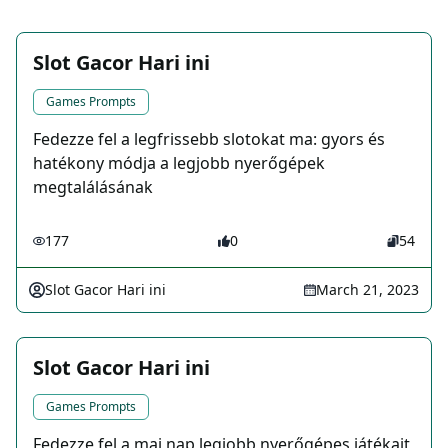
Slot Gacor Hari ini
Games Prompts
Fedezze fel a legfrissebb slotokat ma: gyors és
hatékony módja a legjobb nyerőgépek
megtalálásának
177
0
54
Slot Gacor Hari ini
March 21, 2023
Slot Gacor Hari ini
Games Prompts
Fedezze fel a mai nap legjobb nyerőgépes játékait