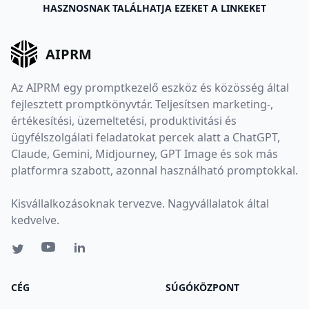
HASZNOSNAK TALÁLHATJA EZEKET A LINKEKET
AIPRM
Az AIPRM egy promptkezelő eszköz és közösség által
fejlesztett promptkönyvtár. Teljesítsen marketing-,
értékesítési, üzemeltetési, produktivitási és
ügyfélszolgálati feladatokat percek alatt a ChatGPT,
Claude, Gemini, Midjourney, GPT Image és sok más
platformra szabott, azonnal használható promptokkal.
Kisvállalkozásoknak tervezve. Nagyvállalatok által
kedvelve.
CÉG
SÚGÓKÖZPONT