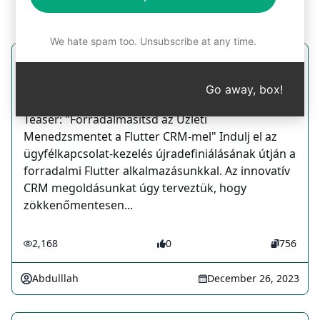
We hate spam too. Unsubscribe at any time.
flutter App
Go away, box!
CRM Prompts
Teaser: "Forradalmasítsd az Üzleti
Menedzsmentet a Flutter CRM-mel" Indulj el az
ügyfélkapcsolat-kezelés újradefiniálásának útján a
forradalmi Flutter alkalmazásunkkal. Az innovatív
CRM megoldásunkat úgy terveztük, hogy
zökkenőmentesen...
2,168
0
756
Abdulllah
December 26, 2023