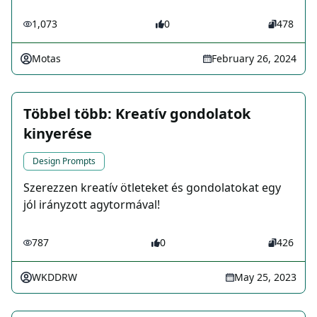
1,073
0
478
Motas
February 26, 2024
Többel több: Kreatív gondolatok
kinyerése
Design Prompts
Szerezzen kreatív ötleteket és gondolatokat egy
jól irányzott agytormával!
787
0
426
WKDDRW
May 25, 2023