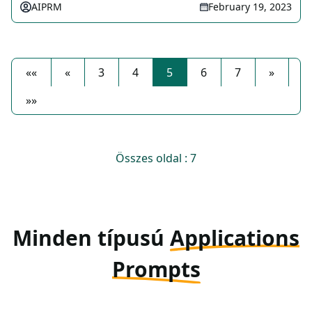
AIPRM
February 19, 2023
««
«
3
4
5
6
7
»
»»
Összes oldal : 7
Minden típusú
Applications
Prompts