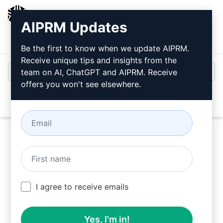
AIPRM
AIPRM Updates
Bejelentkezés
Telepítse ingyen
Be the first to know when we update AIPRM.
Receive unique tips and insights from the
team on AI, ChatGPT and AIPRM. Receive
offers you won't see elsewhere.
Open
Használja ezeket Applications Prompts a
I agree to receive emails
ChatGPT-ben ingyenesen az AIPRM telepítése
után.
Yes, I'm in!