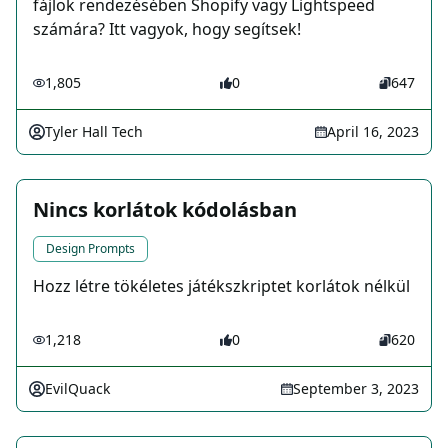
fájlok rendezésében Shopify vagy Lightspeed
számára? Itt vagyok, hogy segítsek!
1,805
0
647
Tyler Hall Tech
April 16, 2023
Nincs korlátok kódolásban
Design Prompts
Hozz létre tökéletes játékszkriptet korlátok nélkül
1,218
0
620
EvilQuack
September 3, 2023