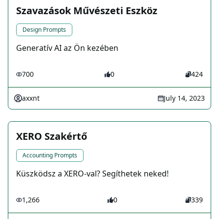
Szavazások Művészeti Eszköz
Design Prompts
Generatív AI az Ön kezében
700
0
424
axxnt
July 14, 2023
XERO Szakértő
Accounting Prompts
Küszködsz a XERO-val? Segíthetek neked!
1,266
0
339