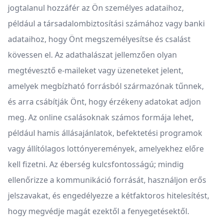
jogtalanul hozzáfér az Ön személyes adataihoz,
például a társadalombiztosítási számához vagy banki
adataihoz, hogy Önt megszemélyesítse és csalást
kövessen el. Az adathalászat jellemzően olyan
megtévesztő e-maileket vagy üzeneteket jelent,
amelyek megbízható forrásból származónak tűnnek,
és arra csábítják Önt, hogy érzékeny adatokat adjon
meg. Az online csalásoknak számos formája lehet,
például hamis állásajánlatok, befektetési programok
vagy állítólagos lottónyeremények, amelyekhez előre
kell fizetni. Az éberség kulcsfontosságú; mindig
ellenőrizze a kommunikáció forrását, használjon erős
jelszavakat, és engedélyezze a kétfaktoros hitelesítést,
hogy megvédje magát ezektől a fenyegetésektől.