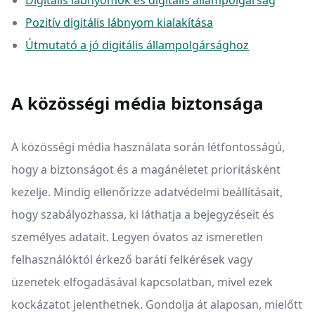
Digitális lábnyomok és digitális állampolgárság
Pozitív digitális lábnyom kialakítása
Útmutató a jó digitális állampolgársághoz
A közösségi média biztonsága
A közösségi média használata során létfontosságú,
hogy a biztonságot és a magánéletet prioritásként
kezelje. Mindig ellenőrizze adatvédelmi beállításait,
hogy szabályozhassa, ki láthatja a bejegyzéseit és
személyes adatait. Legyen óvatos az ismeretlen
felhasználóktól érkező baráti felkérések vagy
üzenetek elfogadásával kapcsolatban, mivel ezek
kockázatot jelenthetnek. Gondolja át alaposan, mielőtt