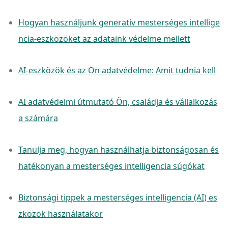
Hogyan használjunk generatív mesterséges intellige
ncia-eszközöket az adataink védelme mellett
AI-eszközök és az Ön adatvédelme: Amit tudnia kell
AI adatvédelmi útmutató Ön, családja és vállalkozás
a számára
Tanulja meg, hogyan használhatja biztonságosan és
hatékonyan a mesterséges intelligencia súgókat
Biztonsági tippek a mesterséges intelligencia (AI) es
zközök használatakor