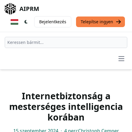
AIPRM
Bejelentkezés
Telepítse ingyen
Open
Internetbiztonság a
mesterséges intelligencia
korában
15 szeptember 2024
·
4 perc
Christoph Cemper