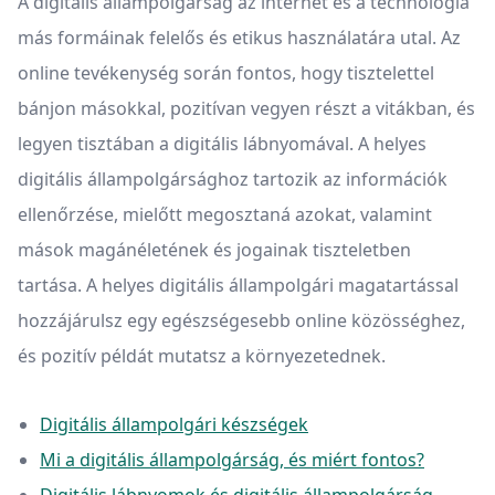
A digitális állampolgárság az internet és a technológia
más formáinak felelős és etikus használatára utal. Az
online tevékenység során fontos, hogy tisztelettel
bánjon másokkal, pozitívan vegyen részt a vitákban, és
legyen tisztában a digitális lábnyomával. A helyes
digitális állampolgársághoz tartozik az információk
ellenőrzése, mielőtt megosztaná azokat, valamint
mások magánéletének és jogainak tiszteletben
tartása. A helyes digitális állampolgári magatartással
hozzájárulsz egy egészségesebb online közösséghez,
és pozitív példát mutatsz a környezetednek.
Digitális állampolgári készségek
Mi a digitális állampolgárság, és miért fontos?