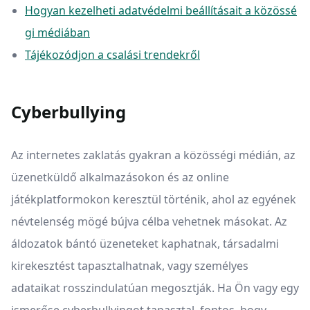
Hogyan kezelheti adatvédelmi beállításait a közössé
gi médiában
Tájékozódjon a csalási trendekről
Cyberbullying
Az internetes zaklatás gyakran a közösségi médián, az
üzenetküldő alkalmazásokon és az online
játékplatformokon keresztül történik, ahol az egyének
névtelenség mögé bújva célba vehetnek másokat. Az
áldozatok bántó üzeneteket kaphatnak, társadalmi
kirekesztést tapasztalhatnak, vagy személyes
adataikat rosszindulatúan megosztják. Ha Ön vagy egy