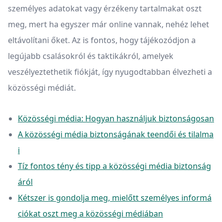
személyes adatokat vagy érzékeny tartalmakat oszt
meg, mert ha egyszer már online vannak, nehéz lehet
eltávolítani őket. Az is fontos, hogy tájékozódjon a
legújabb csalásokról és taktikákról, amelyek
veszélyeztethetik fiókját, így nyugodtabban élvezheti a
közösségi médiát.
Közösségi média: Hogyan használjuk biztonságosan
A közösségi média biztonságának teendői és tilalma
i
Tíz fontos tény és tipp a közösségi média biztonság
áról
Kétszer is gondolja meg, mielőtt személyes informá
ciókat oszt meg a közösségi médiában