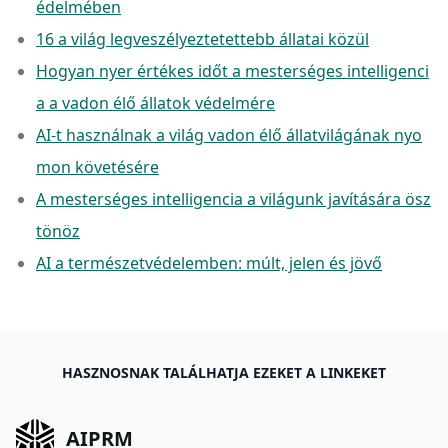
édelmében
16 a világ legveszélyeztetettebb állatai közül
Hogyan nyer értékes időt a mesterséges intelligenci
a a vadon élő állatok védelmére
AI-t használnak a világ vadon élő állatvilágának nyo
mon követésére
A mesterséges intelligencia a világunk javítására ösz
tönöz
AI a természetvédelemben: múlt, jelen és jövő
HASZNOSNAK TALÁLHATJA EZEKET A LINKEKET
AIPRM