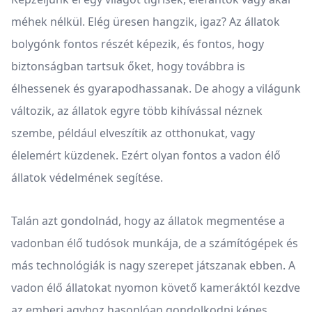
méhek nélkül. Elég üresen hangzik, igaz? Az állatok
bolygónk fontos részét képezik, és fontos, hogy
biztonságban tartsuk őket, hogy továbbra is
élhessenek és gyarapodhassanak. De ahogy a világunk
változik, az állatok egyre több kihívással néznek
szembe, például elveszítik az otthonukat, vagy
élelemért küzdenek. Ezért olyan fontos a vadon élő
állatok védelmének segítése.
Talán azt gondolnád, hogy az állatok megmentése a
vadonban élő tudósok munkája, de a számítógépek és
más technológiák is nagy szerepet játszanak ebben. A
vadon élő állatokat nyomon követő kameráktól kezdve
az emberi agyhoz hasonlóan gondolkodni képes