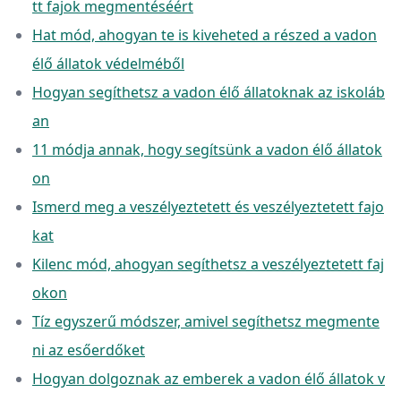
tt fajok megmentéséért
Hat mód, ahogyan te is kiveheted a részed a vadon
élő állatok védelméből
Hogyan segíthetsz a vadon élő állatoknak az iskoláb
an
11 módja annak, hogy segítsünk a vadon élő állatok
on
Ismerd meg a veszélyeztetett és veszélyeztetett fajo
kat
Kilenc mód, ahogyan segíthetsz a veszélyeztetett faj
okon
Tíz egyszerű módszer, amivel segíthetsz megmente
ni az esőerdőket
Hogyan dolgoznak az emberek a vadon élő állatok v