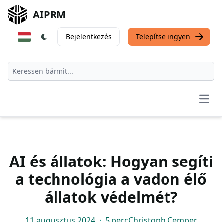
AIPRM
Bejelentkezés
Telepítse ingyen
Open
AI és állatok: Hogyan segíti
a technológia a vadon élő
állatok védelmét?
11 augusztus 2024
·
5 perc
Christoph Cemper