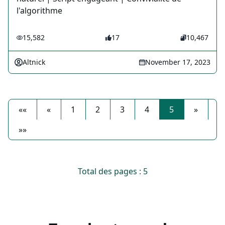
l'algorithme
15,582
17
10,467
Altnick
November 17, 2023
««
«
1
2
3
4
5
»
»»
Total des pages : 5