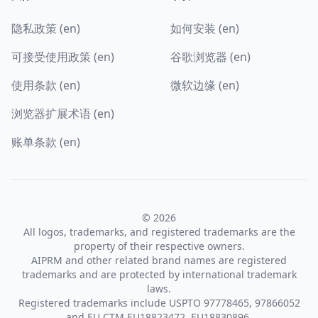
隐私政策 (en)
如何安装 (en)
可接受使用政策 (en)
谷歌浏览器 (en)
使用条款 (en)
微软边缘 (en)
浏览器扩展术语 (en)
账单条款 (en)
© 2026
All logos, trademarks, and registered trademarks are the
property of their respective owners.
AIPRM and other related brand names are registered
trademarks and are protected by international trademark
laws.
Registered trademarks include USPTO 97778465, 97866052
and EU CTM EU18823472, EU18830896.