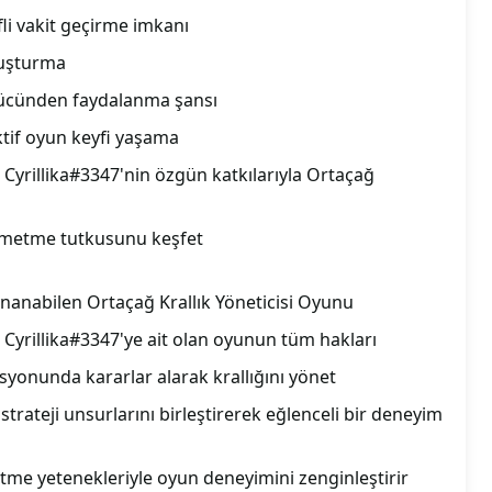
li vakit geçirme imkanı
oluşturma
gücünden faydalanma şansı
tif oyun keyfi yaşama
yrillika#3347'nin özgün katkılarıyla Ortaçağ
kmetme tutkusunu keşfet
nanabilen Ortaçağ Krallık Yöneticisi Oyunu
yrillika#3347'ye ait olan oyunun tüm hakları
syonunda kararlar alarak krallığını yönet
 strateji unsurlarını birleştirerek eğlenceli bir deneyim
me yetenekleriyle oyun deneyimini zenginleştirir