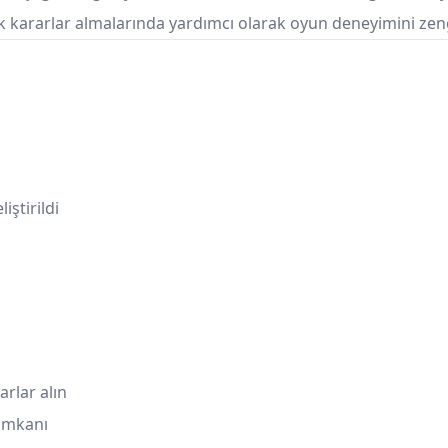
ik kararlar almalarında yardımcı olarak oyun deneyimini zengi
ştirildi
arlar alın
 imkanı