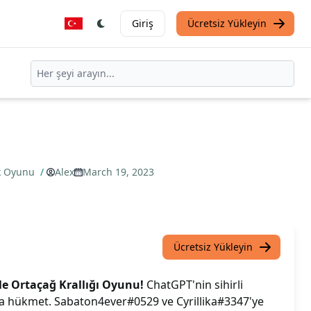
Giriş
Ücretsiz Yükleyin
ık Oyunu
/
Alex
March 19, 2023
Ücretsiz Yükleyin
e Ortaçağ Krallığı Oyunu!
ChatGPT'nin sihirli
na hükmet. Sabaton4ever#0529 ve Cyrillika#3347'ye