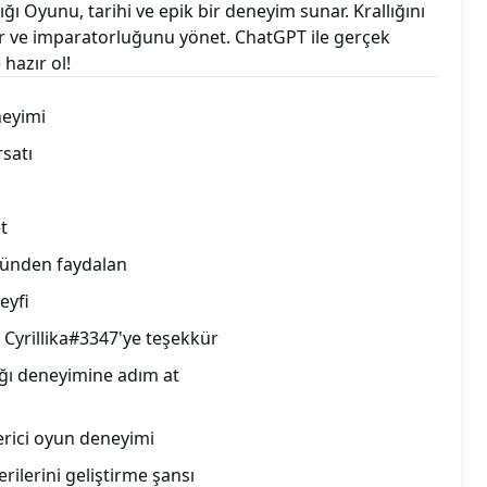
ığı Oyunu, tarihi ve epik bir deneyim sunar. Krallığını
ştir ve imparatorluğunu yönet. ChatGPT ile gerçek
hazır ol!
neyimi
rsatı
t
cünden faydalan
eyfi
Cyrillika#3347'ye teşekkür
ığı deneyimine adım at
erici oyun deneyimi
ilerini geliştirme şansı