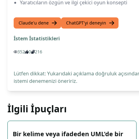
Yaratıcıların özgün ve ilgi çekici oyun konsepti
Claude'u dene
ChatGPT'yi deneyin
İstem İstatistikleri
352
0
216
Lütfen dikkat: Yukarıdaki açıklama doğruluk açısından
istemi denemenizi öneririz.
İlgili İpuçları
Bir kelime veya ifadeden UML'de bir