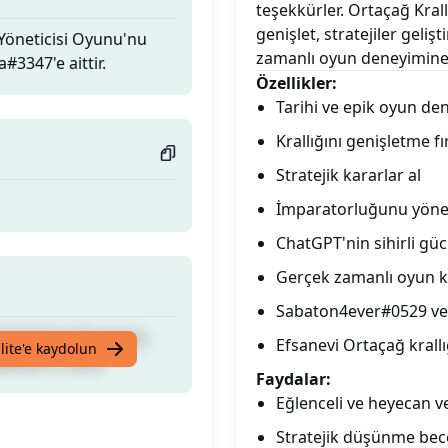
teşekkürler. Ortaçağ Krall
genişlet, stratejiler geli
 Yöneticisi Oyunu'nu
zamanlı oyun deneyimine 
#3347'e aittir.
Özellikler:
Tarihi ve epik oyun de
Krallığını genişletme fı
Stratejik kararlar al
İmparatorluğunu yöne
ChatGPT'nin sihirli gü
Gerçek zamanlı oyun k
Sabaton4ever#0529 ve 
 Yöneticisi Oyunu'nu
Efsanevi Ortaçağ krall
lite'e kaydolun
#3347'e aittir.
Faydalar:
Eğlenceli ve heyecan v
Stratejik düşünme becer