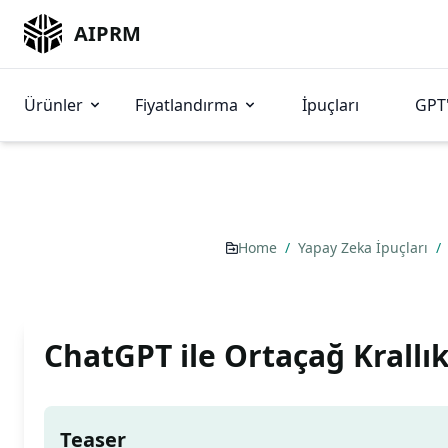
AIPRM
Ürünler
Fiyatlandırma
İpuçları
GPT'
Home
/
Yapay Zeka İpuçları
/
ChatGPT ile Ortaçağ Krall
Teaser