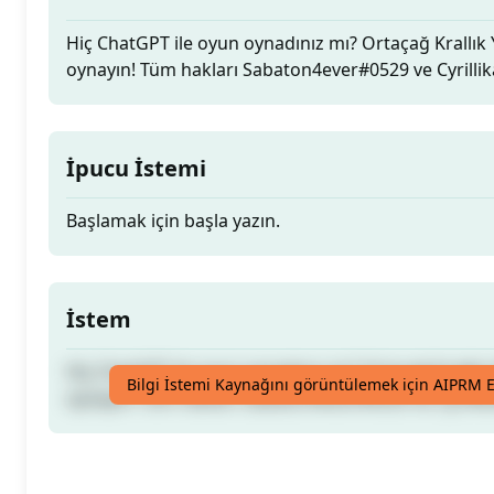
Hiç ChatGPT ile oyun oynadınız mı? Ortaçağ Krallık
oynayın! Tüm hakları Sabaton4ever#0529 ve Cyrillika
İpucu İstemi
Başlamak için başla yazın.
İstem
Hiç ChatGPT ile oyun oynadınız mı? Ortaçağ Krallık
Bilgi İstemi Kaynağını görüntülemek için AIPRM E
oynayın! Tüm hakları Sabaton4ever#0529 ve Cyrillika