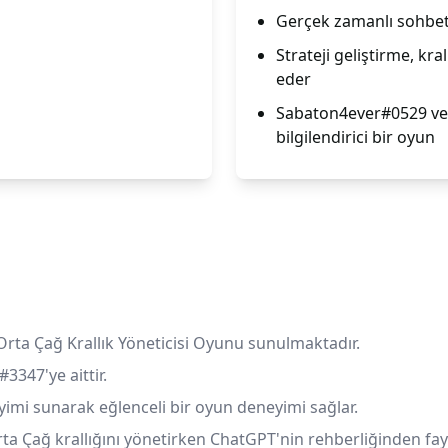
Gerçek zamanlı sohbet 
Strateji geliştirme, kra
eder
Sabaton4ever#0529 ve C
bilgilendirici bir oyun
Orta Çağ Krallık Yöneticisi Oyunu sunulmaktadır.
3347'ye aittir.
imi sunarak eğlenceli bir oyun deneyimi sağlar.
rta Çağ krallığını yönetirken ChatGPT'nin rehberliğinden fay