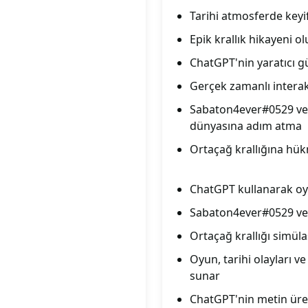
Tarihi atmosferde keyif
Epik krallık hikayeni 
ChatGPT'nin yaratıcı 
Gerçek zamanlı interak
Sabaton4ever#0529 ve C
dünyasına adım atma
Ortaçağ krallığına hü
ChatGPT kullanarak oy
Sabaton4ever#0529 ve C
Ortaçağ krallığı simüla
Oyun, tarihi olayları ve
sunar
ChatGPT'nin metin üret