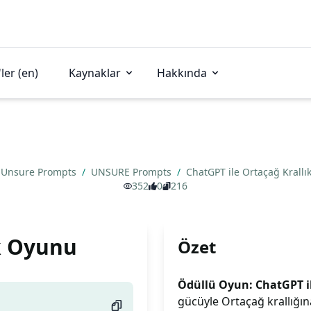
ler (en)
Kaynaklar
Hakkında
Unsure Prompts
/
UNSURE Prompts
/
ChatGPT ile Ortaçağ Krall
352
0
216
ık Oyunu
Özet
Ödüllü Oyun: ChatGPT il
gücüyle Ortaçağ krallığı