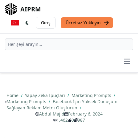
AIPRM
Giriş
Ücretsiz Yükleyin
Open
Home
/
Yapay Zeka İpuçları
/
Marketing Prompts
/
Marketing Prompts
/
Facebook İçin Yüksek Dönüşüm
Sağlayan Reklam Metni Oluşturun
/
Abdul Majid
February 6, 2024
1,462
0
987