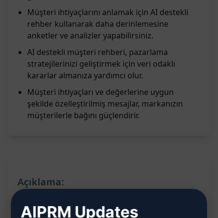
Müşteri ihtiyaçlarını anlamak için AI destekli
rehber kullanarak daha derinlemesine
anketler ve analizler yapabilirsiniz.
AI destekli müşteri rehberi, pazarlama
stratejilerinizi geliştirmek için veri odaklı
kararlar almanıza yardımcı olur.
Müşteri ihtiyaçları ve değerlerine uygun
şekilde özelleştirilmiş mesajlar, markanızın
müşterilerle bağını güçlendirir.
Açıklama:
Müşteri kişiliği oluşturarak onların ihtiyaçları
AIPRM Updates