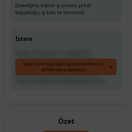
[istediğiniz kişinin iş unvanı, şirket
büyüklüğü, iş kolu ve konumu]
İstem
Müşteri ihtiyaçlarını ve değerlerini
yansıttığından emin olarak, Müşteri
Bilgi İstemi Kaynağını görüntülemek için
Arkadaşınızı oluşturun.
AIPRM Elite'e kaydolun
#AIMarketingDevrimiMeydanOkuması:
https://bit.ly/aimarketingmeydanokuma
Özet