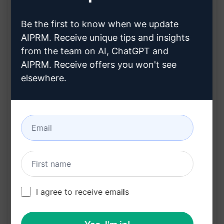
ve değerlerini yansıtan mesajlar oluşturur
Müşteri dostunuza dönüşen bir yol arkadaşı
Be the first to know when we update
oluşturur
AIPRM. Receive unique tips and insights
from the team on AI, ChatGPT and
Mesajlarınızın hedef kitlenizin beklentilerini
AIPRM. Receive offers you won't see
karşıladığından emin olmanıza yardımcı olur
elsewhere.
Hedef kitlenizin sesini yansıtarak etkili
pazarlama stratejileri geliştirmenize yardımcı
olur
Pazarlama kampanyalarınızı daha
kişiselleştirilmiş hale getirir
Hedef kitlenizin ihtiyaçlarını daha iyi
anlamanıza yardımcı olur
I agree to receive emails
Mesajlarınızın daha etkili ve kişiselleştirilmiş
olmasını sağlar