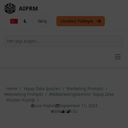
AIPRM
Giriş
Ücretsiz Yükleyin
Open
Home
/
Yapay Zeka İpuçları
/
Marketing Prompts
/
Marketing Prompts
/
#AIMarketingDevrimi: Yapay Zeka
Müşteri Kişiliği
/
Lisa Peyton
September 11, 2023
386
0
152